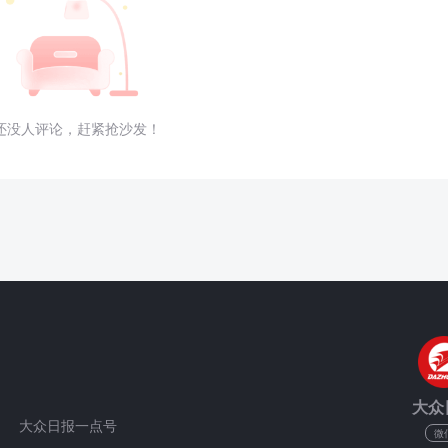
还没人评论，赶紧抢沙发！
大众
大众日报一点号
微