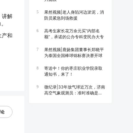
果然视频|老人身陷河边淤泥，消
5
，讲解
防员紧急到场救援
力。
高考生家长花万余元买“内部名
6
生产和
额”，承诺的公办专科变民办大专
果然视频|鹿扬集团董事长郑晓平
7
为泰国全国棒球锦标赛决赛开球
寄送中！你的枣庄职业学院录取
8
通知书，来了！
微纪录|33年放气球近万次，济南
9
高空气象观测员：准时准确是底
线
评论