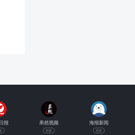
日报
果然视频
海报新闻
信
抖音
抖音