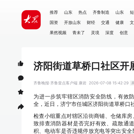
推荐
山东
热点
齐鲁制造
山东
短
国资
开放山东
财经
交通
健康
文
果然视频
青未了
灵境
深度
创意
济阳街道草桥口社区开
齐鲁晚报·齐鲁壹点客户端
康岩
2026-07-08 15:42:29
为进一步筑牢辖区消防安全防线，有效
全，近日，济宁市任城区济阳街道草桥口
检查小组重点对辖区沿街商铺、仓储库房
致排查消防器材是否完好有效、疏散通
积、电动车是否违规停放充电等突出安全