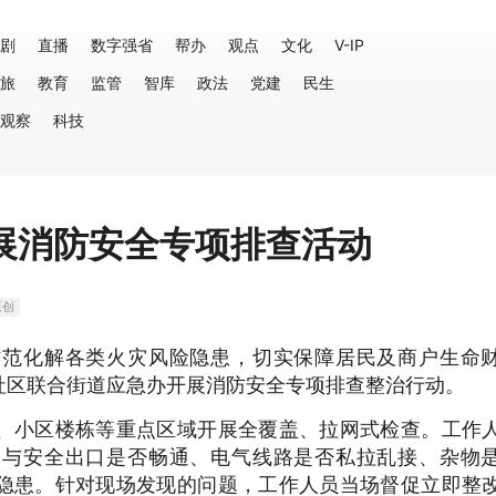
剧
直播
数字强省
帮办
观点
文化
V-IP
旅
教育
监管
智库
政法
党建
民生
观察
科技
展消防安全专项排查活动
原创
防范化解各类火灾风险隐患，切实保障居民及商户生命
社区联合街道应急办开展消防安全专项排查整治行动。
、小区楼栋等重点区域开展全覆盖、拉网式检查。工作
道与安全出口是否畅通、电气线路是否私拉乱接、杂物
隐患。针对现场发现的问题，工作人员当场督促立即整