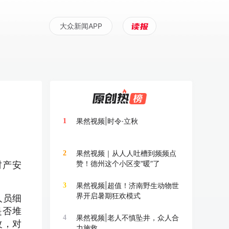
大众新闻APP
果然视频|时令·立秋
1
果然视频｜从人人吐槽到频频点
2
赞！德州这个小区变“暖”了
财产安
果然视频|超值！济南野生动物世
3
界开启暑期狂欢模式
人员细
是否堆
果然视频|老人不慎坠井，众人合
4
改，对
力施救