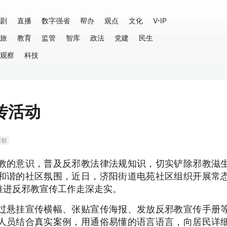
剧
直播
数字强省
帮办
观点
文化
V-IP
旅
教育
监管
智库
政法
党建
民生
观察
科技
传活动
原创
教的意识，普及反邪教法律法规知识，切实铲除邪教滋
和谐的社区氛围，近日，济阳街道电苑社区组织开展常
推进反邪教宣传工作走深走实。
过悬挂宣传横幅、张贴宣传海报、发放反邪教宣传手册
人员结合真实案例，用通俗易懂的语言语言，向居民详