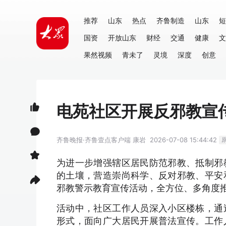
推荐
山东
热点
齐鲁制造
山东
短
国资
开放山东
财经
交通
健康
文
果然视频
青未了
灵境
深度
创意
电苑社区开展反邪教宣
齐鲁晚报·齐鲁壹点客户端
康岩
2026-07-08 15:44:42
为进一步增强辖区居民防范邪教、抵制邪
的土壤，营造崇尚科学、反对邪教、平安
邪教警示教育宣传活动，全方位、多角度
活动中，社区工作人员深入小区楼栋，通
形式，面向广大居民开展普法宣传。工作