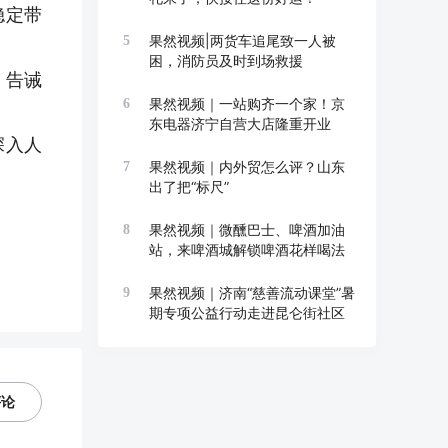
稳定带
果然视频|两货车追尾致一人被
5
困，消防员及时到场救援
，告诫
果然视频｜一站购齐一个家！京
6
东电器济宁自营大店隆重开业
深入人
果然视频｜内外贸怎么评？山东
7
出了把“标尺”
果然视频｜微醺巴士、啤酒加油
8
站，来啤酒城解锁啤酒花样喝法
果然视频｜济南“慈善流动课堂”暑
9
期专项公益行动走进昆仑街社区
评论