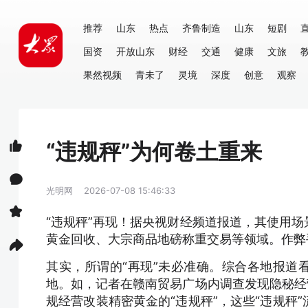
推荐
山东
热点
齐鲁制造
山东
短剧
国资
开放山东
财经
交通
健康
文旅
果然视频
青未了
灵境
深度
创意
观察
“违规秤”为何卷土重来
光明网
2026-07-08 15:46:33
“违规秤”再现！据央视财经频道报道，其使用
黄金回收、大宗商品地磅称重交易等领域。作弊
其实，所谓的“再现”未必准确。综合各地报道
地。如，记者在赣南贸易广场内调查发现隐秘经
规经营改装精密黄金的“违规秤”，这些“违规秤