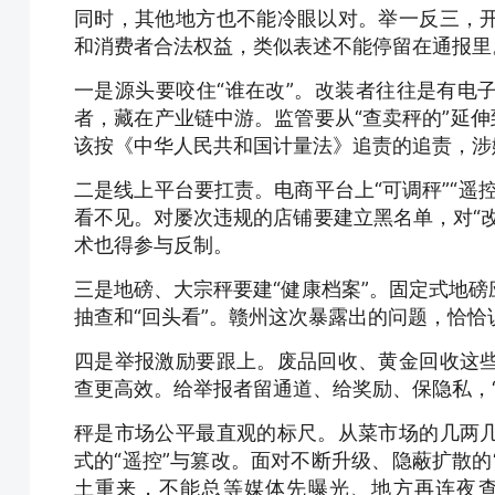
同时，其他地方也不能冷眼以对。举一反三，
和消费者合法权益，类似表述不能停留在通报里
一是源头要咬住“谁在改”。改装者往往是有电
者，藏在产业链中游。监管要从“查卖秤的”延伸
该按《中华人民共和国计量法》追责的追责，涉
二是线上平台要扛责。电商平台上“可调秤”“遥
看不见。对屡次违规的店铺要建立黑名单，对“
术也得参与反制。
三是地磅、大宗秤要建“健康档案”。固定式地
抽查和“回头看”。赣州这次暴露出的问题，恰恰
四是举报激励要跟上。废品回收、黄金回收这
查更高效。给举报者留通道、给奖励、保隐私，
秤是市场公平最直观的标尺。从菜市场的几两
式的“遥控”与篡改。面对不断升级、隐蔽扩散的
土重来，不能总等媒体先曝光、地方再连夜