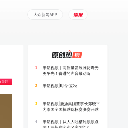
大众新闻APP
果然视频｜高质量发展潍坊寿光
1
勇争先！奋进的声音最动听
果然视频|时令·立秋
2
果然视频|鹿扬集团董事长郑晓平
3
为泰国全国棒球锦标赛决赛开球
果然视频｜从人人吐槽到频频点
4
赞！德州这个小区变“暖”了