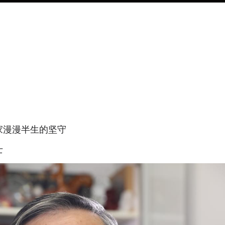
家漫漫半生的坚守
士