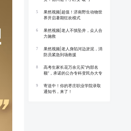
果然视频|超值！济南野生动物世
5
界开启暑期狂欢模式
果然视频|老人不慎坠井，众人合
6
力施救
果然视频|老人身陷河边淤泥，消
7
防员紧急到场救援
高考生家长花万余元买“内部名
8
额”，承诺的公办专科变民办大专
寄送中！你的枣庄职业学院录取
9
通知书，来了！