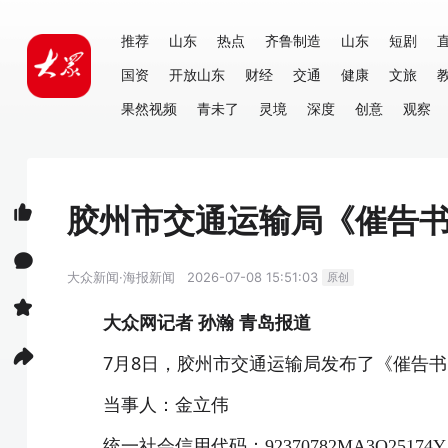
推荐
山东
热点
齐鲁制造
山东
短剧
国资
开放山东
财经
交通
健康
文旅
果然视频
青未了
灵境
深度
创意
观察
胶州市交通运输局《催告
大众新闻·海报新闻
2026-07-08 15:51:03
原创
大众网记者 孙瀚 青岛报道
7月8日，胶州市交通运输局发布了
《催告书
当事人：金立伟
统一社会信用代码：92370782MA3Q25174Y