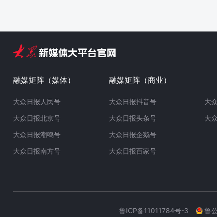
融媒矩阵（媒体）
融媒矩阵（商业）
大众日报人民号
大众日报抖音号
大
大众日报北京号
大众日报头条号
大
大众日报潮鸣号
大众日报企鹅号
大众日报南方号
大众日报百家号
鲁ICP备11011784号-3
鲁公网