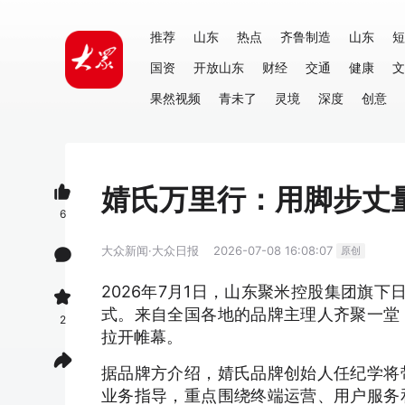
推荐
山东
热点
齐鲁制造
山东
短
国资
开放山东
财经
交通
健康
文
果然视频
青未了
灵境
深度
创意
婧氏万里行：用脚步丈
6
大众新闻·大众日报
2026-07-08 16:08:07
原创
2026年7月1日，山东聚米控股集团旗下
式。来自全国各地的品牌主理人齐聚一堂
2
拉开帷幕。
据品牌方介绍，婧氏品牌创始人任纪学将
业务指导，重点围绕终端运营、用户服务