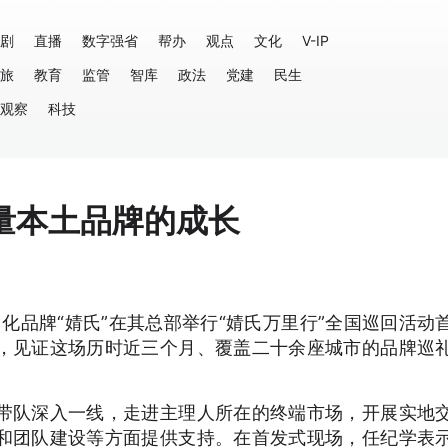
剧
直播
数字强省
帮办
观点
文化
V-IP
旅
教育
监管
智库
政法
党建
民生
观察
科技
量本土品牌的成长
日化品牌“婧氏”在其总部举行“婧氏万里行”全国巡回活动
，见证这场历时近三个月、覆盖二十余座城市的品牌巡
带队深入一线，走进主理人所在的终端市场，开展实地
和团队建设等方面提供支持。在首发式现场，任纪学表