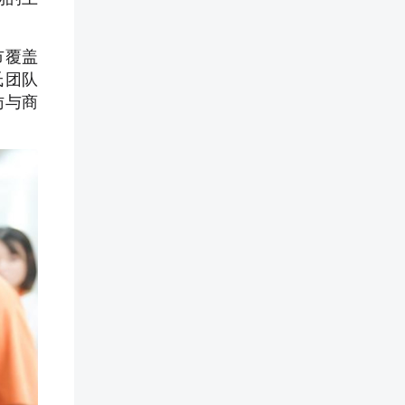
市覆盖
氏团队
访与商