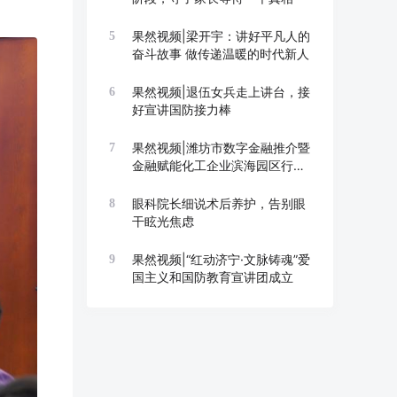
果然视频|梁开宇：讲好平凡人的
5
奋斗故事 做传递温暖的时代新人
果然视频|退伍女兵走上讲台，接
6
好宣讲国防接力棒
果然视频|潍坊市数字金融推介暨
7
金融赋能化工企业滨海园区行举
办
眼科院长细说术后养护，告别眼
8
干眩光焦虑
果然视频|“红动济宁·文脉铸魂”爱
9
国主义和国防教育宣讲团成立