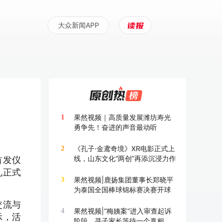
大众新闻APP
果然视频｜高质量发展潍坊寿光
1
勇争先！奋进的声音最动听
《孔子·金鸢奇境》XR电影正式上
2
线，山东文化“两创”再添沉浸力作
首发仪
礼正式
果然视频|鹿扬集团董事长郑晓平
3
为泰国全国棒球锦标赛决赛开球
交流与
果然视频|“梅姨案”进入审查起诉
4
示，活
阶段，寻子家长等待一个真相