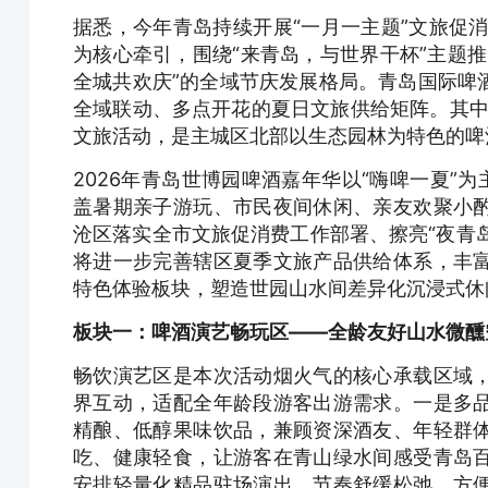
据悉，今年青岛持续开展“一月一主题”文旅促
为核心牵引，围绕“来青岛，与世界干杯”主题
全城共欢庆”的全域节庆发展格局。青岛国际啤
全域联动、多点开花的夏日文旅供给矩阵。其中
文旅活动，是主城区北部以生态园林为特色的啤
2026年青岛世博园啤酒嘉年华以“嗨啤一夏”为
盖暑期亲子游玩、市民夜间休闲、亲友欢聚小
沧区落实全市文旅促消费工作部署、擦亮“夜青岛
将进一步完善辖区夏季文旅产品供给体系，丰
特色体验板块，塑造世园山水间差异化沉浸式休
板块一：啤酒演艺畅玩区——全龄友好山水微醺
畅饮演艺区是本次活动烟火气的核心承载区域
界互动，适配全年龄段游客出游需求。一是多
精酿、低醇果味饮品，兼顾资深酒友、年轻群
吃、健康轻食，让游客在青山绿水间感受青岛
安排轻量化精品驻场演出，节奏舒缓松弛，方