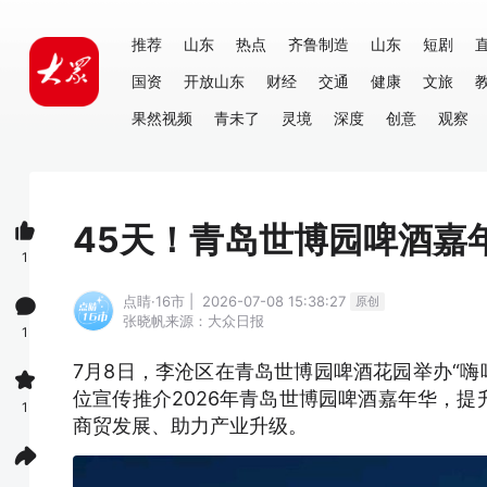
推荐
山东
热点
齐鲁制造
山东
短剧
国资
开放山东
财经
交通
健康
文旅
果然视频
青未了
灵境
深度
创意
观察
45天！青岛世博园啤酒嘉
1
点睛·16市 | 2026-07-08 15:38:27
原创
张晓帆
来源：大众日报
1
7月8日，李沧区在青岛世博园啤酒花园举办“嗨
位宣传推介2026年青岛世博园啤酒嘉年华，
1
商贸发展、助力产业升级。