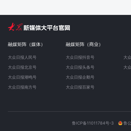
融媒矩阵（媒体）
融媒矩阵（商业）
大众日报人民号
大众日报抖音号
大
大众日报北京号
大众日报头条号
大
大众日报潮鸣号
大众日报企鹅号
大众日报南方号
大众日报百家号
鲁ICP备11011784号-3
鲁公网