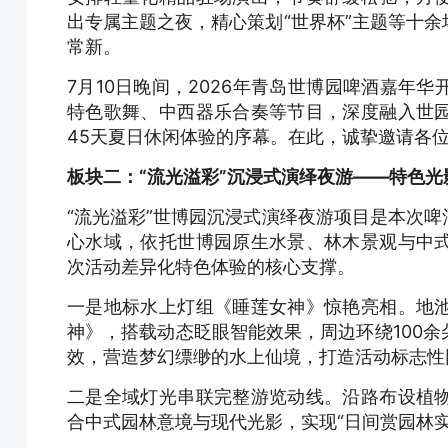
出专属主题之夜，精心策划“世界杯”主题等十
常新。
7月10日晚间，2026年青岛世博园啤酒嘉年
特色歌舞、中西器乐合奏等节目，深度融入世
45天夏日休闲体验的序幕。在此，诚挚邀请各
板块二：“流光溢彩”沉浸式演绎夜游——特色光
“流光溢彩”世博园沉浸式演绎夜游项目是本次
心水域，依托世博园原生水景、林木景观与中
次活动差异化特色体验的核心支撑。
一是地标水上灯组《睡莲女神》惊艳亮相。地
神》，搭载动态眨眼智能效果，周边环绕100
效，营造梦幻缥缈的水上仙境，打造活动标志性
二是全域灯光串联完整游览动线。沿路布设植
合中式园林意境与现代光影，实现“日间赏园林