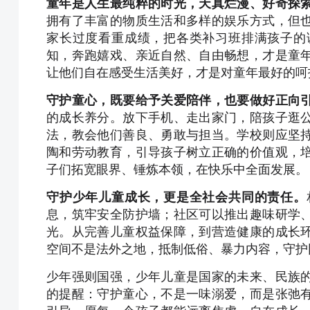
童年是人生最纯粹的时光，天真烂漫、好奇探
拥有了丰富的物质生活和多样的娱乐方式，但
家长过度看重成绩，把各类补习班排满孩子的
知，奔跑嬉戏、亲近自然、自由畅想，才是童
让他们自在感受生活美好，才是对童年最好的呵
守护童心，既要给予关爱陪伴，也要做好正向
的成长养分。放下手机、走出家门，陪孩子逛
法，教会他们善良、勇敢与担当。学校则应坚
陶和劳动教育，引导孩子树立正确的价值观，
子们拓宽眼界、锤炼本领，在快乐中全面发展。
守护少年儿童成长，更是全社会共同的责任。
息，筑牢安全防护墙；社区可以推出趣味研学
光。从完善儿童权益保障，到营造健康的成长
空间不是法外之地，抵制低俗、暴力内容，守护
少年强则国强，少年儿童是国家的未来、民族
的提醒：守护童心，不是一味溺爱，而是张弛