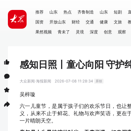
推荐
山东
热点
齐鲁制造
山东
短剧
国资
开放山东
财经
交通
健康
文旅
果然视频
青未了
灵境
深度
创意
观察
感知日照丨童心向阳 守护
大众新闻·海报新闻
2026-07-08 11:28:34
原创
吴梓璇
六一儿童节，是属于孩子们的欢乐节日，也让
义，从来不止于鲜花、礼物与欢声笑语，更在
一片晴朗天空。