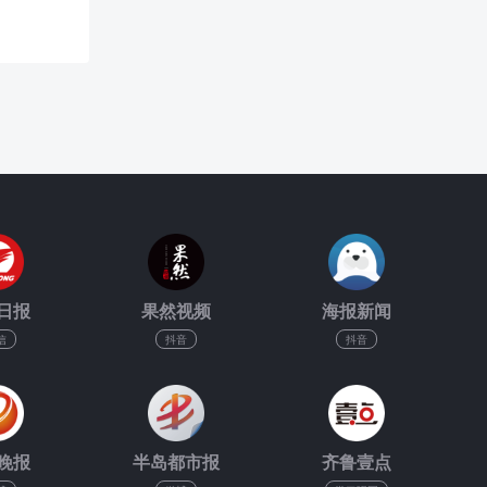
日报
果然视频
海报新闻
信
抖音
抖音
晚报
半岛都市报
齐鲁壹点