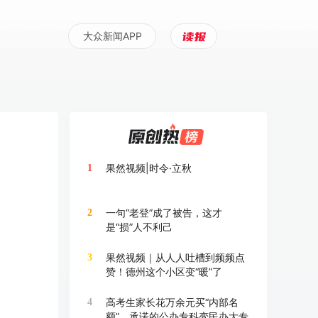
大众新闻APP
果然视频|时令·立秋
1
一句“老登”成了被告，这才
2
是“损”人不利己
果然视频｜从人人吐槽到频频点
3
赞！德州这个小区变“暖”了
高考生家长花万余元买“内部名
4
额”，承诺的公办专科变民办大专