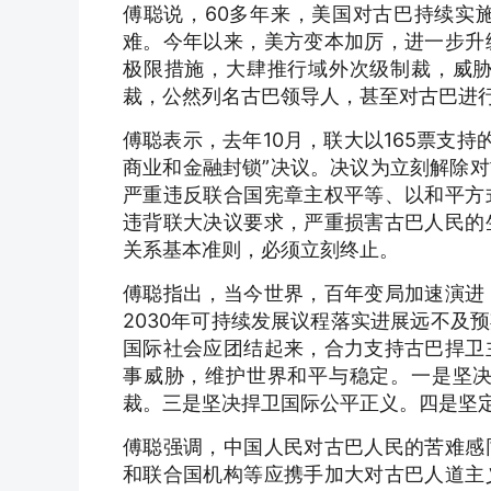
傅聪说，60多年来，美国对古巴持续实
难。今年以来，美方变本加厉，进一步升
极限措施，大肆推行域外次级制裁，威
裁，公然列名古巴领导人，甚至对古巴进
傅聪表示，去年10月，联大以165票支
商业和金融封锁”决议。决议为立刻解除
严重违反联合国宪章主权平等、以和平方
违背联大决议要求，严重损害古巴人民的
关系基本准则，必须立刻终止。
傅聪指出，当今世界，百年变局加速演进
2030年可持续发展议程落实进展远不及
国际社会应团结起来，合力支持古巴捍卫
事威胁，维护世界和平与稳定。一是坚
裁。三是坚决捍卫国际公平正义。四是坚
傅聪强调，中国人民对古巴人民的苦难感
和联合国机构等应携手加大对古巴人道主