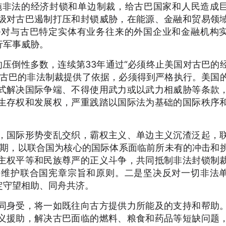
施非法的经济封锁和单边制裁，给古巴国家和人民造成
级对古巴遏制打压和封锁威胁，在能源、金融和贸易领
胁对与古巴特定实体有业务往来的外国企业和金融机构
行军事威胁。
持的压倒性多数，连续第33年通过“必须终止美国对古巴的
对古巴的非法制裁提供了依据，必须得到严格执行。美国
式解决国际争端、不得使用武力或以武力相威胁等条款
生存权和发展权，严重践踏以国际法为基础的国际秩序
，国际形势变乱交织，霸权主义、单边主义沉渣泛起，
预期，以联合国为核心的国际体系面临前所未有的冲击和
主权平等和民族尊严的正义斗争，共同抵制非法封锁制
决维护联合国宪章宗旨和原则。二是坚决反对一切非法
定守望相助、同舟共济。
同身受，将一如既往向古方提供力所能及的支持和帮助
义援助，解决古巴面临的燃料、粮食和药品等短缺问题