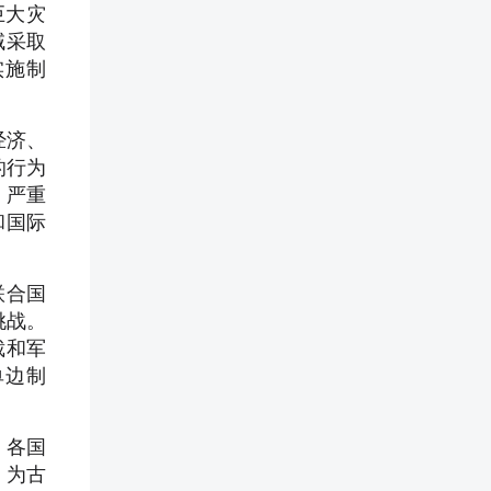
巨大灾
域采取
实施制
经济、
的行为
，严重
和国际
联合国
挑战。
裁和军
单边制
。各国
，为古