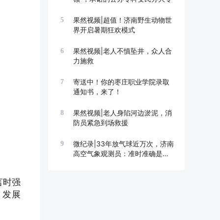
果然视频|超值！济南野生动物世
5
界开启暑期狂欢模式
果然视频|老人不慎坠井，众人合
6
力施救
寄送中！你的枣庄职业学院录取
7
通知书，来了！
果然视频|老人身陷河边淤泥，消
8
防员紧急到场救援
微纪录|33年放气球近万次，济南
9
高空气象观测员：准时准确是底
线
言时强
、发展