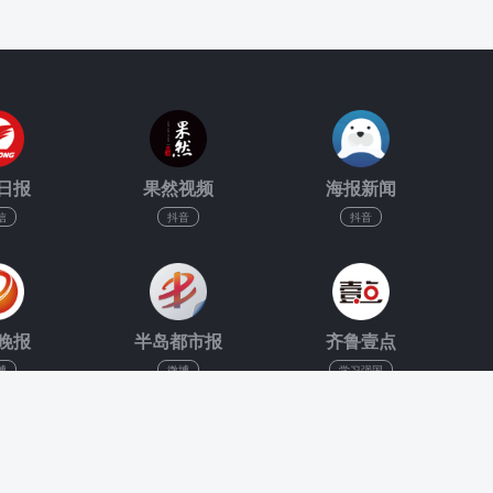
日报
果然视频
海报新闻
信
抖音
抖音
晚报
半岛都市报
齐鲁壹点
博
微博
学习强国
hts Reserved 2026