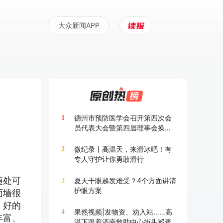
大众新闻APP
德州市预防医学会召开第四次会
1
员代表大会暨第四届理事会换届
大会
微纪录丨高温天，来滑冰吧！有
2
专人守护让你勇敢滑行
随处可
夏天干眼越发难受？4个方面讲清
3
护眼方案
面墙很
、好的
果然视频|发物资、劝入站……高
4
丰富、
温下跟着济南救助中心街头巡查