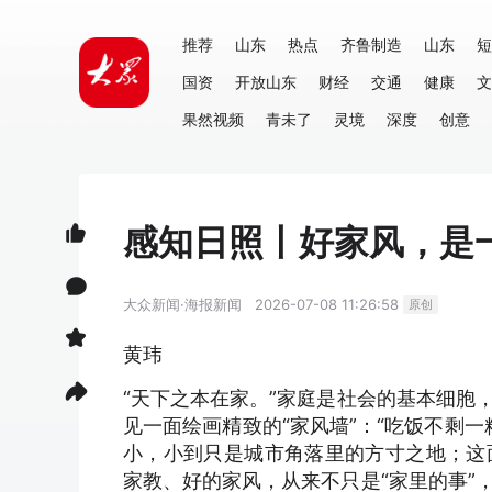
推荐
山东
热点
齐鲁制造
山东
短
国资
开放山东
财经
交通
健康
文
果然视频
青未了
灵境
深度
创意
感知日照丨好家风，是
大众新闻·海报新闻
2026-07-08 11:26:58
原创
黄玮
“天下之本在家。”家庭是社会的基本细胞
见一面绘画精致的“家风墙”：“吃饭不剩一
小，小到只是城市角落里的方寸之地；这
家教、好的家风，从来不只是“家里的事”