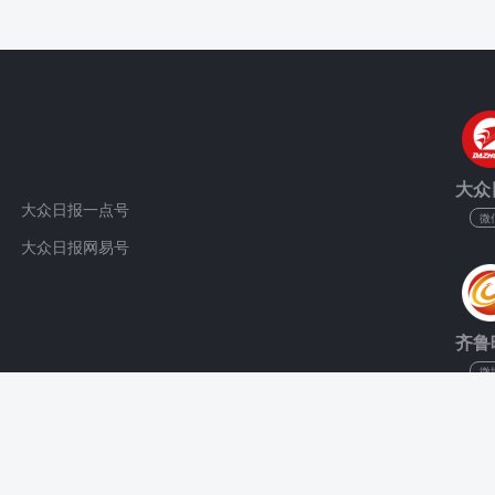
大众
大众日报一点号
微
大众日报网易号
齐鲁
微
3
鲁公网安备 37010202001823号 大众报业集团 版权所有(C) All Rig