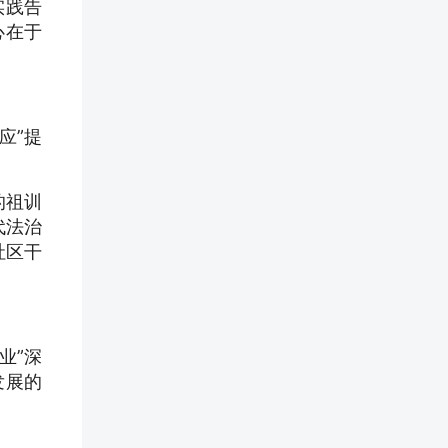
实践告
心在于
应”提
的祖训
代法治
社区干
业”深
发展的