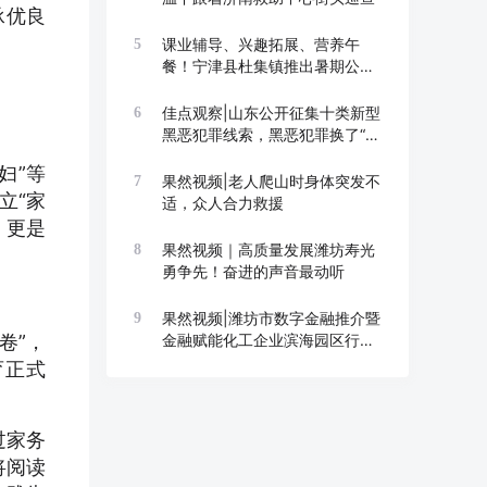
承优良
课业辅导、兴趣拓展、营养午
5
餐！宁津县杜集镇推出暑期公益
托管班
佳点观察|山东公开征集十类新型
6
黑恶犯罪线索，黑恶犯罪换了“马
甲”也要打
妇”等
果然视频|老人爬山时身体突发不
7
立“家
适，众人合力救援
，更是
果然视频｜高质量发展潍坊寿光
8
勇争先！奋进的声音最动听
果然视频|潍坊市数字金融推介暨
9
卷”，
金融赋能化工企业滨海园区行举
办
育正式
过家务
将阅读