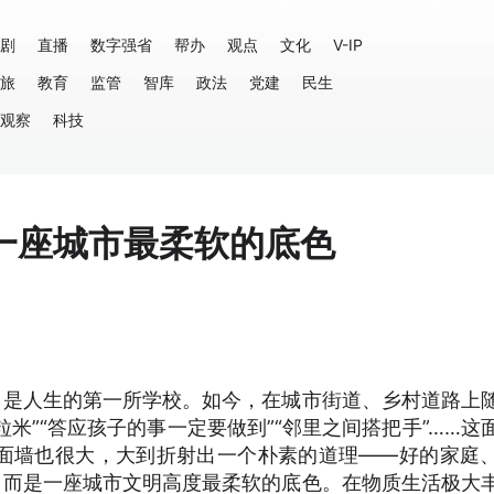
剧
直播
数字强省
帮办
观点
文化
V-IP
旅
教育
监管
智库
政法
党建
民生
观察
科技
一座城市最柔软的底色
，是人生的第一所学校。如今，在城市街道、乡村道路上
粒米”“答应孩子的事一定要做到”“邻里之间搭把手”……这
面墙也很大，大到折射出一个朴素的道理——好的家庭
，而是一座城市文明高度最柔软的底色。在物质生活极大