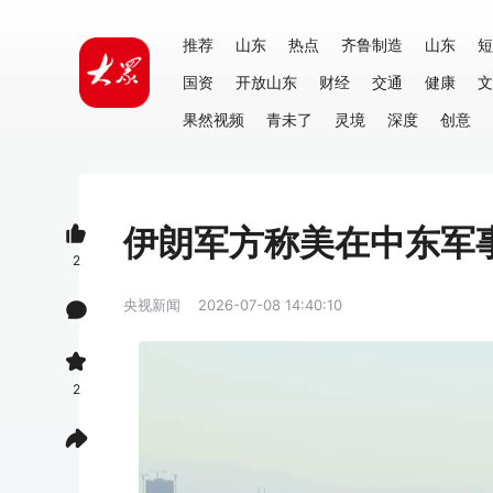
推荐
山东
热点
齐鲁制造
山东
短
国资
开放山东
财经
交通
健康
文
果然视频
青未了
灵境
深度
创意
伊朗军方称美在中东军事
2
央视新闻
2026-07-08 14:40:10
2