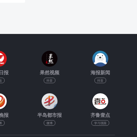
日报
果然视频
海报新闻
信
抖音
抖音
晚报
半岛都市报
齐鲁壹点
博
微博
学习强国