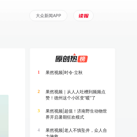
大众新闻APP
果然视频|时令·立秋
1
果然视频｜从人人吐槽到频频点
2
赞！德州这个小区变“暖”了
果然视频|超值！济南野生动物世
3
界开启暑期狂欢模式
果然视频|老人不慎坠井，众人合
4
力施救