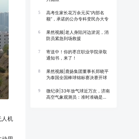
高考生家长花万余元买“内部名
5
额”，承诺的公办专科变民办大专
果然视频|老人身陷河边淤泥，消
6
防员紧急到场救援
寄送中！你的枣庄职业学院录取
7
通知书，来了！
果然视频|鹿扬集团董事长郑晓平
8
为泰国全国棒球锦标赛决赛开球
微纪录|33年放气球近万次，济南
9
高空气象观测员：准时准确是底
线
无人机
方动用