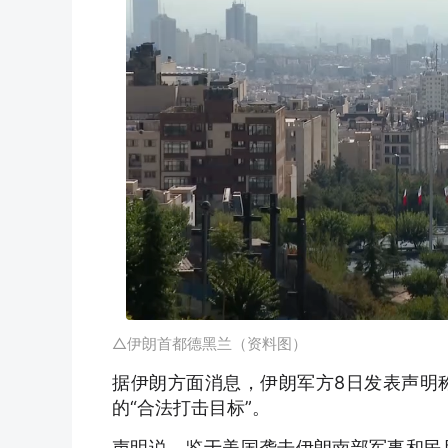
△伊朗首都德黑兰（资料图）
据伊朗方面消息，伊朗军方8日发表声明
的“合法打击目标”。
声明说，鉴于美国袭击伊朗南部军事和民