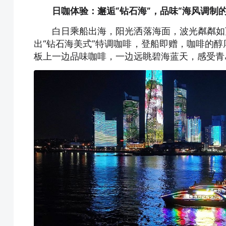
日咖体验：邂逅“钻石海”，品味“海风调制的
白日乘船出海，阳光洒落海面，波光粼粼如万
出“钻石海美式”特调咖啡，登船即赠，咖啡的
板上一边品味咖啡，一边远眺碧海蓝天，感受青