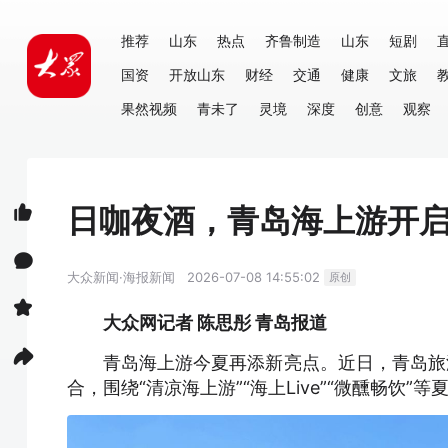
推荐
山东
热点
齐鲁制造
山东
短剧
国资
开放山东
财经
交通
健康
文旅
果然视频
青未了
灵境
深度
创意
观察
日咖夜酒，青岛海上游开
大众新闻·海报新闻
2026-07-08 14:55:02
原创
大众网记者 陈思彤 青岛报道
青岛海上游今夏再添新亮点。近日，青岛旅游
合，围绕“清凉海上游”“海上Live”“微醺畅饮