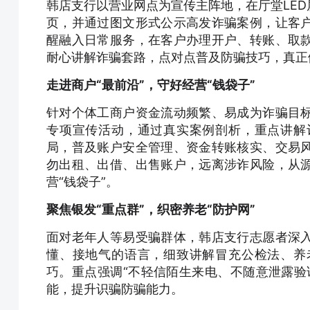
韩店支行以营业网点为宣传主阵地，在厅堂LE
页，并通过图文形式公示高发诈骗案例，让客
醒融入日常服务，在客户办理开户、转账、取
耐心讲解诈骗套路，点对点普及防骗技巧，真正
走进商户“最前沿”，守好经营“钱袋子”
针对个体工商户资金流动频繁、易成为诈骗目
专项宣传活动，通过真实案例剖析，重点讲解
局，普及账户安全管理、资金转账核实、交易
勿出租、出借、出售账户，远离涉诈风险，从
营“钱袋子”。
聚焦银发“重点群”，织密养老“防护网”
面对老年人等易受骗群体，韩店支行志愿者深
懂、接地气的语言，细致讲解冒充公检法、养
巧。重点强调“不轻信陌生来电、不随意泄露验
能，提升识骗防骗能力。