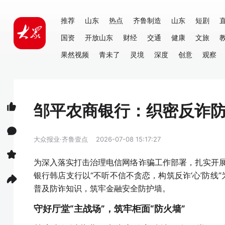
推荐
山东
热点
齐鲁制造
山东
短剧
国资
开放山东
财经
交通
健康
文旅
果然视频
青未了
灵境
深度
创意
观察
邹平农商银行：织密反诈防
大众报业·齐鲁壹点
2026-07-08 15:17:27
为深入落实打击治理电信网络诈骗工作部署，扎实开展 2
银行韩店支行以“不听不信不贪恋，构筑反诈‘心’防
普及防诈知识，筑牢金融安全防护墙。
守好厅堂“主战场”，筑牢柜面“防火墙”