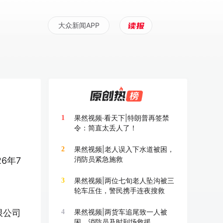
大众新闻APP
果然视频·看天下|特朗普再签禁
1
令：简直太丢人了！
果然视频|老人误入下水道被困，
2
消防员紧急施救
6年7
果然视频|两位七旬老人坠沟被三
3
轮车压住，警民携手连夜搜救
限公司
果然视频|两货车追尾致一人被
4
困，消防员及时到场救援