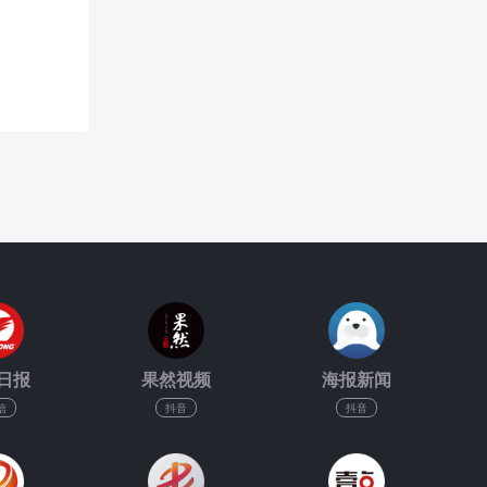
日报
果然视频
海报新闻
信
抖音
抖音