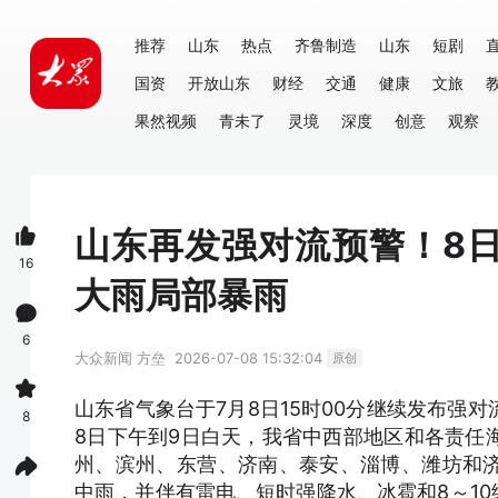
推荐
山东
热点
齐鲁制造
山东
短剧
国资
开放山东
财经
交通
健康
文旅
果然视频
青未了
灵境
深度
创意
观察
山东再发强对流预警！8
16
大雨局部暴雨
6
大众新闻
方垒
2026-07-08 15:32:04
原创
山东省气象台于7月8日15时00分继续发布强
8
8日下午到9日白天，我省中西部地区和各责任
州、滨州、东营、济南、泰安、淄博、潍坊和
中雨，并伴有雷电、短时强降水、冰雹和8～10