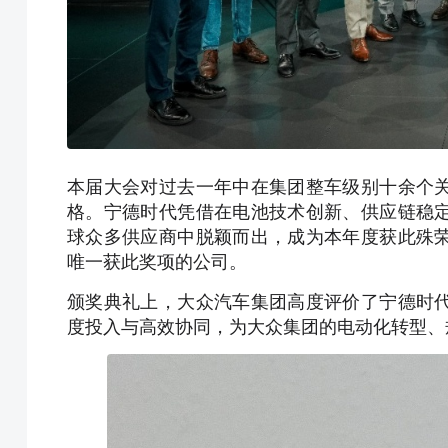
本届大会对过去一年中在集团整车级别十余个
格。宁德时代凭借在电池技术创新、供应链稳
球众多供应商中脱颖而出，成为本年度获此殊
唯一获此奖项的公司。
颁奖典礼上，大众汽车集团高度评价了宁德时
度投入与高效协同，为大众集团的电动化转型、