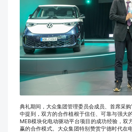
典礼期间，大众集团管理委员会成员、首席采购官Y
中提到，双方的合作植根于信任、可靠与强大
MEB模块化电动驱动平台项目的成功经验，双
赢的合作模式。大众集团特别赞赏宁德时代在