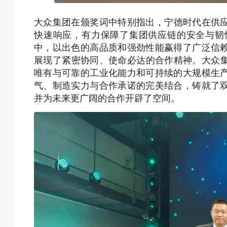
大众集团在颁奖词中特别指出，宁德时代在供
快速响应，有力保障了集团供应链的安全与韧
中，以出色的高品质和强劲性能赢得了广泛信
展现了紧密协同、使命必达的合作精神。大众
唯有与可靠的工业化能力和可持续的大规模生
气、制造实力与合作承诺的完美结合，铸就了
并为未来更广阔的合作开辟了空间。