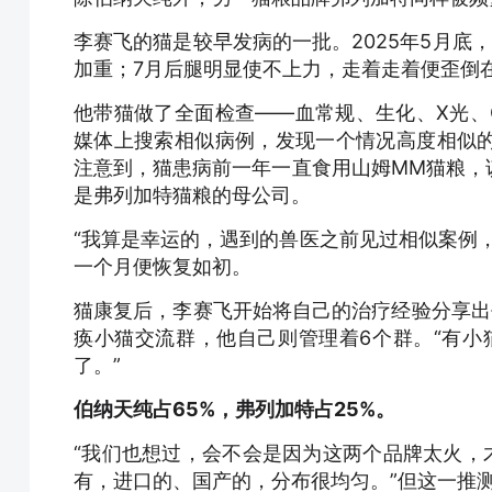
李赛飞的猫是较早发病的一批。2025年5月底
加重；7月后腿明显使不上力，走着走着便歪倒
他带猫做了全面检查——血常规、生化、X光、
媒体上搜索相似病例，发现一个情况高度相似
注意到，猫患病前一年一直食用山姆MM猫粮，
是弗列加特猫粮的母公司。
“我算是幸运的，遇到的兽医之前见过相似案例
一个月便恢复如初。
猫康复后，李赛飞开始将自己的治疗经验分享出
痪小猫交流群，他自己则管理着6个群。“有小
了。”
伯纳天纯占65%，弗列加特占25%。
“我们也想过，会不会是因为这两个品牌太火，
有，进口的、国产的，分布很均匀。”但这一推测