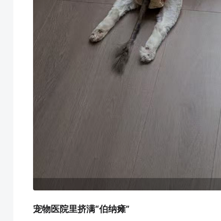
宠物医院里挤满“伯纳瘫”