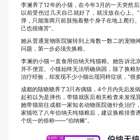
李澜养了12年的小猫，在今年3月的一天突然
以前受伤过几天自己就好了，就没放在心上。
弹，只能靠两只前肢拖着整个身子在地上爬行。
己也很痛苦”。
她从普通宠物医院辗转到上海数一数二的宠物
问题，第一步必须先换粮。
李澜的小猫一直食用伯纳天纯猫粮。她告诉北
并不便宜。小猫始终无法明确病因，除了换粮
治疗经验，却发现不少小猫出现同样症状，“很
成都的陆晓晓养了3只布偶猫，4个月内先后发
起初以为是摔伤，带猫就医后相关检查未发现
她带猫前往成都一家知名动物医院做针灸治疗
家猫吃了八年伯纳天纯猫粮后，建议换粮排查
个统一的俗称——“伯纳瘫”。