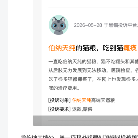
除伯纳天纯外，另一猫粮品牌弗列加特同样被频