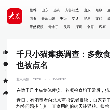
推荐
山东
热点
齐鲁制造
山东
短剧
国资
开放山东
财经
交通
健康
文旅
果然视频
青未了
灵境
深度
创意
观察
千只小猫瘫痪调查：多数
也被点名
1
北京商报
2026-07-08 15:40:02
在数千只小猫集体瘫痪、各项检查均正常后，猫
近日，有消费者向北京商报记者反映，自家养了
均将问题指向其一直食用的伯纳天纯猫粮。换粮