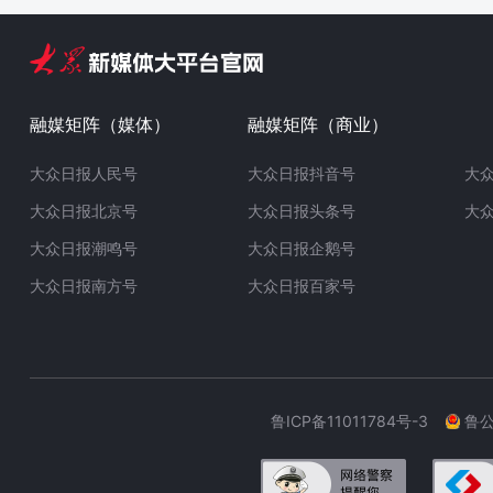
融媒矩阵（媒体）
融媒矩阵（商业）
大众日报人民号
大众日报抖音号
大
大众日报北京号
大众日报头条号
大
大众日报潮鸣号
大众日报企鹅号
大众日报南方号
大众日报百家号
鲁ICP备11011784号-3
鲁公网