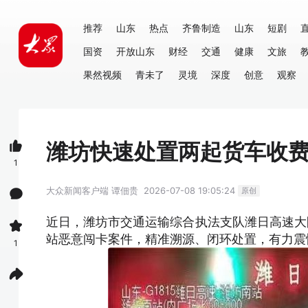
推荐
山东
热点
齐鲁制造
山东
短剧
国资
开放山东
财经
交通
健康
文旅
果然视频
青未了
灵境
深度
创意
观察
潍坊快速处置两起货车收
1
大众新闻客户端
谭佃贵
2026-07-08 19:05:24
原创
近日，潍坊市交通运输综合执法支队潍日高速大
站恶意闯卡案件，精准溯源、闭环处置，有力震
1