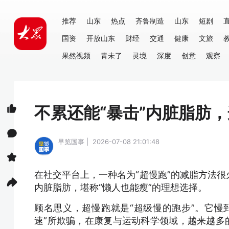
推荐
山东
热点
齐鲁制造
山东
短剧
国资
开放山东
财经
交通
健康
文旅
果然视频
青未了
灵境
深度
创意
观察
不累还能“暴击”内脏脂肪
早览国事 | 2026-07-08 21:01:48
在社交平台上，一种名为“超慢跑”的减脂方法
内脏脂肪，堪称“懒人也能瘦”的理想选择。
顾名思义，超慢跑就是“超级慢的跑步”。它慢
速”所欺骗，在康复与运动科学领域，越来越多