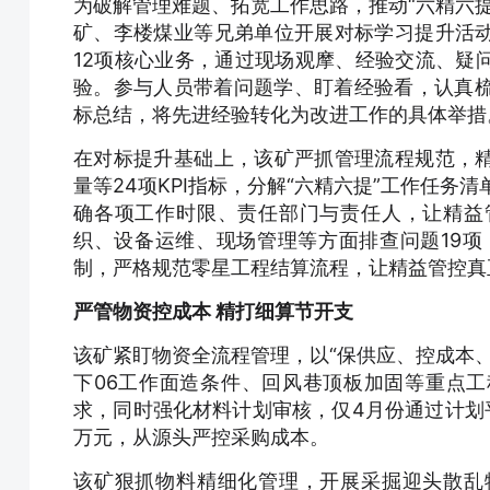
为破解管理难题、拓宽工作思路，推动“六精六提
矿、李楼煤业等兄弟单位开展对标学习提升活
12项核心业务，通过现场观摩、经验交流、疑
验。参与人员带着问题学、盯着经验看，认真梳
标总结，将先进经验转化为改进工作的具体举措
在对标提升基础上，该矿严抓管理流程规范，
量等24项KPI指标，分解“六精六提”工作任务
确各项工作时限、责任部门与责任人，让精益
织、设备运维、现场管理等方面排查问题19项
制，严格规范零星工程结算流程，让精益管控真
严管物资控成本 精打细算节开支
该矿紧盯物资全流程管理，以“保供应、控成本、
下06工作面造条件、回风巷顶板加固等重点
求，同时强化材料计划审核，仅4月份通过计划平
万元，从源头严控采购成本。
该矿狠抓物料精细化管理，开展采掘迎头散乱