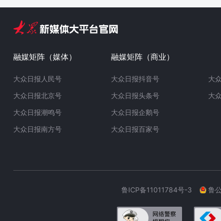
融媒矩阵（媒体）
融媒矩阵（商业）
大众日报人民号
大众日报抖音号
大
大众日报北京号
大众日报头条号
大
大众日报潮鸣号
大众日报企鹅号
大众日报南方号
大众日报百家号
鲁ICP备11011784号-3
鲁公网