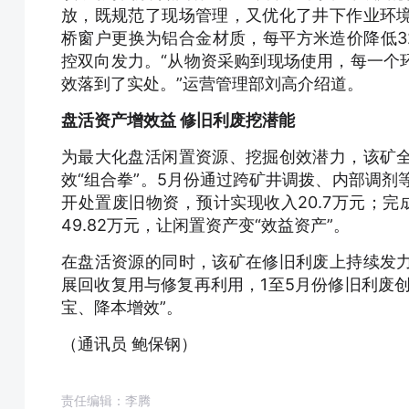
放，既规范了现场管理，又优化了井下作业环
桥窗户更换为铝合金材质，每平方米造价降低32
控双向发力。“从物资采购到现场使用，每一个
效落到了实处。”运营管理部刘高介绍道。
盘活资产增效益 修旧利废挖潜能
为最大化盘活闲置资源、挖掘创效潜力，该矿
效“组合拳”。5月份通过跨矿井调拨、内部调剂等
开处置废旧物资，预计实现收入20.7万元；完
49.82万元，让闲置资产变“效益资产”。
在盘活资源的同时，该矿在修旧利废上持续发
展回收复用与修复再利用，1至5月份修旧利废创
宝、降本增效”。
（通讯员 鲍保钢）
责任编辑：李腾