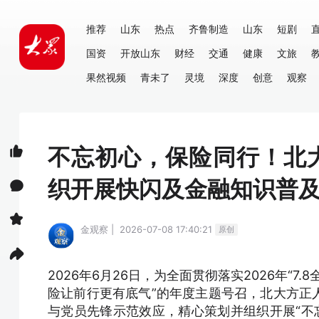
推荐
山东
热点
齐鲁制造
山东
短剧
国资
开放山东
财经
交通
健康
文旅
果然视频
青未了
灵境
深度
创意
观察
不忘初心，保险同行！北
织开展快闪及金融知识普
金观察 | 2026-07-08 17:40:21
原创
2026年
6月26日，为全面贯彻落实2026年“7.
险让前行更有底气”的年度主题号召，北大方正
与党员先锋示范效应，精心策划并组织开展“不