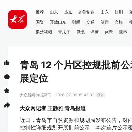
推荐
山东
热点
齐鲁制造
山东
短剧
国资
开放山东
财经
交通
健康
文旅
果然视频
青未了
灵境
深度
创意
观察
青岛 12 个片区控规批
展定位
大众新闻·海报新闻
2026-07-08 15:42:03
原创
大众网记者 王静雅 青岛报道
近日，青岛市自然资源和规划局发布公告，对西
控制性详细规划开展批前公示。本次连片公示