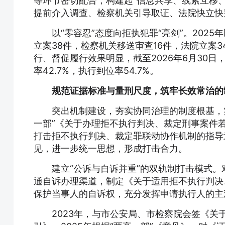
等环节密切配合，构建起“信息共享、线索互移
提前介入调查、检察机关引导取证、法院快立快
以“零容忍”态度向拒执犯罪“亮剑”。202
立案38件，检察机关移送审查16件，法院立案
行、督促履行效果明显，截至2026年6月30日，
率42.7%，执行到位率54.7%。
规范证据标准与量刑尺度，筑牢长效常治的
突出机制建设，夯实协同治理的制度根基，实
一部”《关于办理拒不执行判决、裁定刑事案件
打击拒不执行判决、裁定罪联动协作机制的指导
见，进一步统一思想，形成打击合力。
建立“公诉与自诉并重”的双轨制打击模式
通自诉办理渠道，制定《关于适用拒不执行判决
保护当事人的自诉权，充分发挥申请执行人的主
2023年，与市公安局、市检察院会签《