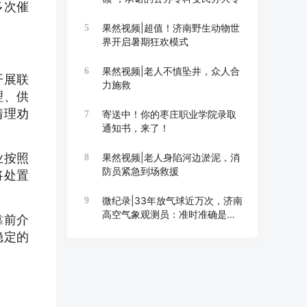
多次催
果然视频|超值！济南野生动物世
5
界开启暑期狂欢模式
果然视频|老人不慎坠井，众人合
6
开展联
力施救
理、供
情理劝
寄送中！你的枣庄职业学院录取
7
通知书，来了！
业按照
果然视频|老人身陷河边淤泥，消
8
防员紧急到场救援
将处置
微纪录|33年放气球近万次，济南
9
高空气象观测员：准时准确是底
靠前介
线
稳定的