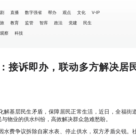
剧
直播
数字强省
帮办
观点
文化
V-IP
旅
教育
监管
智库
政法
党建
民生
观察
科技
：接诉即办，联动多方解决居
化解基层民生矛盾，保障居民正常生活，近日，全福街
民与物业的供水纠纷，高效解决群众急难愁盼。
因水费争议拆除自家水表、停止供水，双方矛盾尖锐。