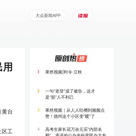
大众新闻APP
民用
果然视频|时令·立秋
1
一句“老登”成了被告，这才
2
是“损”人不利己
果然视频｜从人人吐槽到频频点
3
道黄台
赞！德州这个小区变“暖”了
高考生家长花万余元买“内部名
4
社区工
额”，承诺的公办专科变民办大专