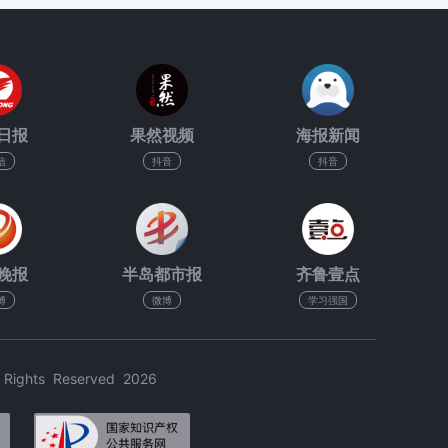
日报
果然视频
海报新闻
信
抖音
抖音
晚报
半岛都市报
齐鲁壹点
博
微博
学习强国
hts Reserved 2026