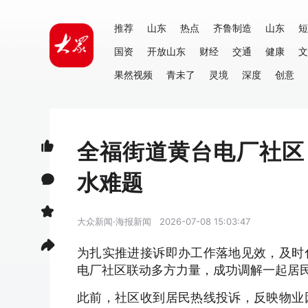
推荐
山东
热点
齐鲁制造
山东
短
国资
开放山东
财经
交通
健康
文
果然视频
青未了
灵境
深度
创意
全福街道黄台电厂社区
水难题
大众新闻·海报新闻
2026-07-08 15:03:47
为扎实推进接诉即办工作落地见效，及时
电厂社区联动多方力量，成功调解一起居
此前，社区收到居民热线投诉，反映物业