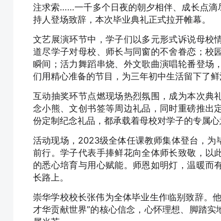
注求索……一千多个日夜的朝夕相伴、成长点滴
持人登场致辞，本次毕业典礼正式拉开帷幕。
文艺展演环节中，学子们以多元形式诉说母校
道尽学子对母校、师长与同窗的不舍眷恋；校
瞬间；活力舞蹈串烧、外文歌曲演唱轮番登场
们用精心准备的节目，为三年初中生活留下了鲜
互动抽奖环节点燃现场热烈氛围，成为本次典
念小熊、文创书签等周边礼品，同时重磅推出
份定制纪念礼品，都承载着母校对学子的专属心
活动现场，2023级全体任课教师集体登台，
前行。学子代表手捧鲜花向全体师长致敬，以
的悉心培育与用心赋能。师恩如明灯，温暖而
长路上。
崇华学校校长张伟为全体毕业生作临别致辞。他
才华贡献世界”的核心信念，心怀理想、脚踏实