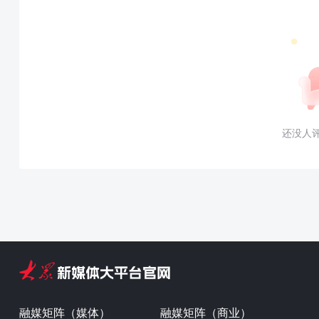
还没人
融媒矩阵（媒体）
融媒矩阵（商业）