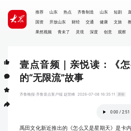
推荐
山东
热点
齐鲁制造
山东
短剧
国资
开放山东
财经
交通
健康
文旅
果然视频
青未了
灵境
深度
创意
观察
壹点音频｜亲悦读：《怎
的“无限流”故事
齐鲁晚报·齐鲁壹点客户端
赵世峰
2026-07-08 16:35:11
原创
禹田文化新近推出的《怎么又是星期天》是卡内