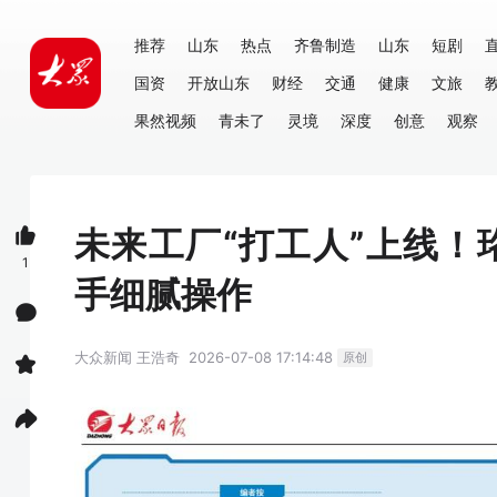
推荐
山东
热点
齐鲁制造
山东
短剧
国资
开放山东
财经
交通
健康
文旅
果然视频
青未了
灵境
深度
创意
观察
未来工厂“打工人”上线！
1
手细腻操作
大众新闻
王浩奇
2026-07-08 17:14:48
原创