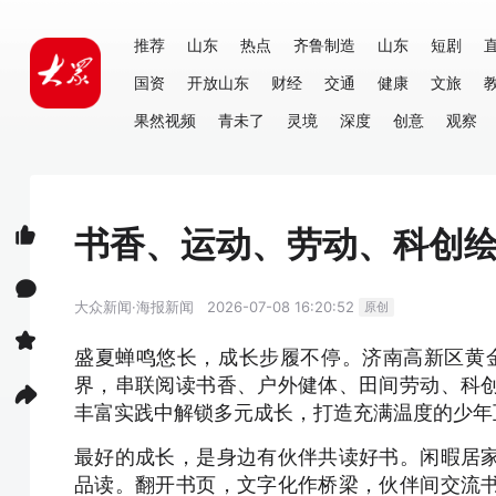
推荐
山东
热点
齐鲁制造
山东
短剧
国资
开放山东
财经
交通
健康
文旅
果然视频
青未了
灵境
深度
创意
观察
书香、运动、劳动、科创
大众新闻·海报新闻
2026-07-08 16:20:52
原创
盛夏蝉鸣悠长，成长步履不停。济南高新区黄金
界，串联阅读书香、户外健体、田间劳动、科
丰富实践中解锁多元成长，打造充满温度的少年
最好的成长，是身边有伙伴共读好书。闲暇居
品读。翻开书页，文字化作桥梁，伙伴间交流