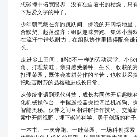
想碰撞中拓宽眼界。没有独自看书的枯燥，只
下热爱文字的种子。
少年朝气藏在奔跑跳跃间。傍晚的开阔场地里
合默契、起落整齐；组队趣味奔跑、集体小游
在流汗中锤炼耐力，在组队协作里懂得配合谦
长。
走进乡土田间，解锁不一样的劳动课堂。小伙
角、打理菜畦，亲身感受播种、生长、收获的
打理菜园，既体会农耕劳作的辛苦，也收获采
把吃苦耐劳的品格融进成长日常。
从传统非遗到现代科技，成长共同体开启趣味科
化机械操作台，手握遥控器操控四足机器狗、
智能奥秘。伙伴之间互相讲解操作技巧、交流
索中开阔视野，埋下崇尚科学、勇于创新的种子
一本书、一次奔跑、一畦菜园、一场科创探索