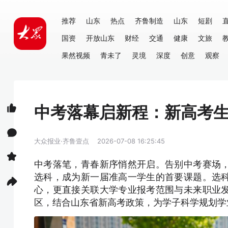
推荐
山东
热点
齐鲁制造
山东
短剧
国资
开放山东
财经
交通
健康
文旅
果然视频
青未了
灵境
深度
创意
观察
中考落幕启新程：新高考
大众报业·齐鲁壹点
2026-07-08 16:25:45
中考落笔，青春新序悄然开启。告别中考赛场
选科，成为新一届准高一学生的首要课题。选
心，更直接关联大学专业报考范围与未来职业
区，结合山东省新高考政策，为学子科学规划学