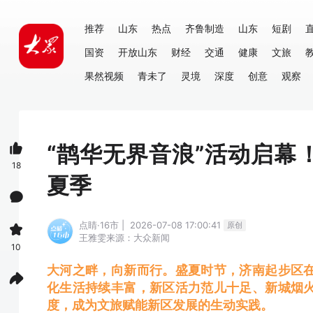
推荐
山东
热点
齐鲁制造
山东
短剧
国资
开放山东
财经
交通
健康
文旅
果然视频
青未了
灵境
深度
创意
观察
“鹊华无界音浪”活动启幕
18
夏季
点睛·16市 | 2026-07-08 17:00:41
原创
王雅雯
来源：大众新闻
10
大河之畔，向新而行。盛夏时节，济南起步区
化生活持续丰富，新区活力范儿十足、新城烟
度，成为文旅赋能新区发展的生动实践。