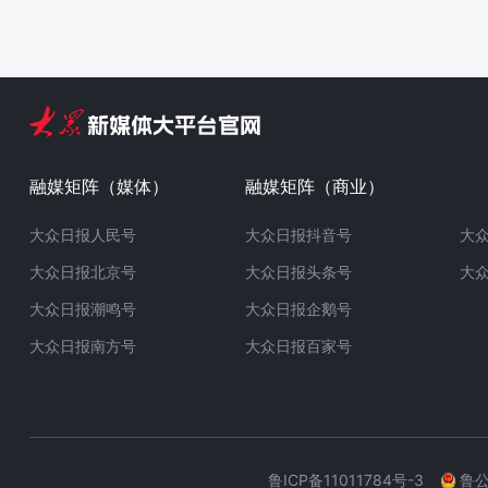
融媒矩阵（媒体）
融媒矩阵（商业）
大众日报人民号
大众日报抖音号
大
大众日报北京号
大众日报头条号
大
大众日报潮鸣号
大众日报企鹅号
大众日报南方号
大众日报百家号
鲁ICP备11011784号-3
鲁公网