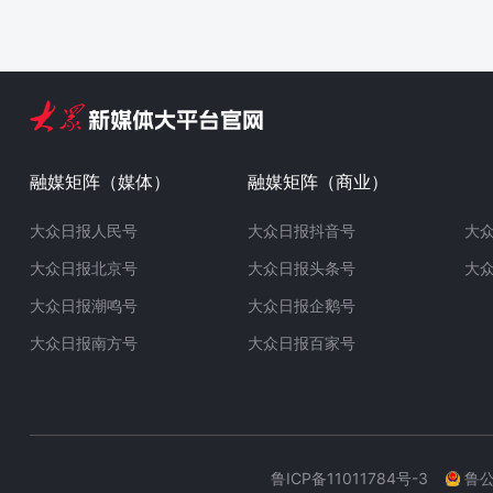
融媒矩阵（媒体）
融媒矩阵（商业）
大众日报人民号
大众日报抖音号
大
大众日报北京号
大众日报头条号
大
大众日报潮鸣号
大众日报企鹅号
大众日报南方号
大众日报百家号
鲁ICP备11011784号-3
鲁公网