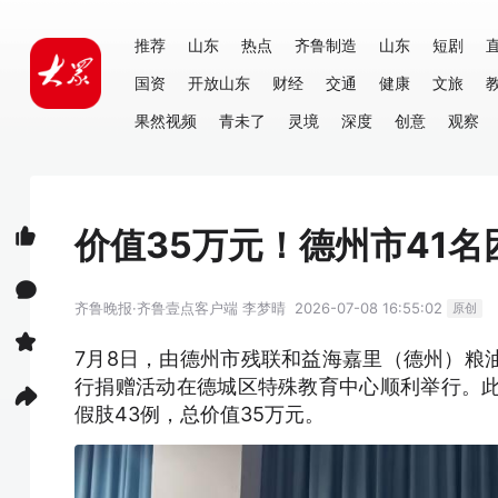
推荐
山东
热点
齐鲁制造
山东
短剧
国资
开放山东
财经
交通
健康
文旅
果然视频
青未了
灵境
深度
创意
观察
价值35万元！德州市41
齐鲁晚报·齐鲁壹点客户端
李梦晴
2026-07-08 16:55:02
原创
7月8日，由德州市残联和益海嘉里（德州）粮
行捐赠活动在德城区特殊教育中心顺利举行。此
假肢43例，总价值35万元。