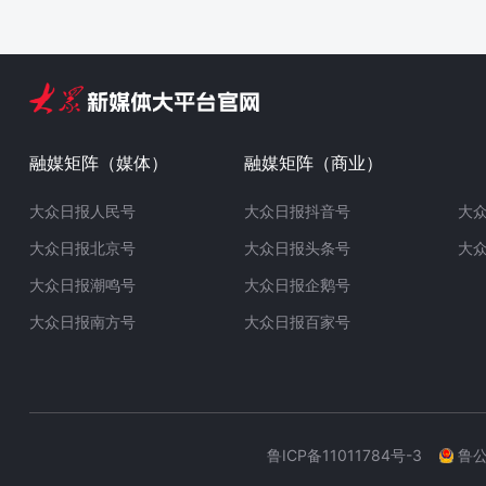
融媒矩阵（媒体）
融媒矩阵（商业）
大众日报人民号
大众日报抖音号
大
大众日报北京号
大众日报头条号
大
大众日报潮鸣号
大众日报企鹅号
大众日报南方号
大众日报百家号
鲁ICP备11011784号-3
鲁公网