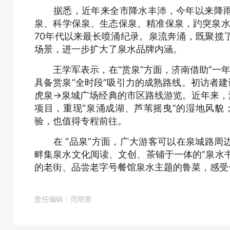
据悉，近年来全市降水丰沛，今年以来降雨较
泉、科学保泉、生态保泉、精准保泉，趵突泉水
70年代以来最长喷涌纪录。泉流奔涌，既聚揽
场景，进一步扩大了泉水品牌内涵。
王学军表示，在“赏泉”方面，济南借助“一年四
具备赏泉“全时段”吸引力的成熟路线。初访者
虎泉→泉城广场经典的市区路线游览。近年来，
项目，重现“泉涌成湖、芦苇摇曳”的湿地风貌
验，也值得专程前往。
在 “品泉”方面，广大游客可以在泉城路周
畔集泉水文化阅读、文创、茶铺于一体的“泉水书
的老街、品尝老字号餐馆泉水主题的鲁菜，感受
责任编辑：范明昱