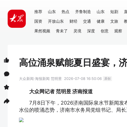
推荐
山东
热点
齐鲁制造
山东
短剧
国资
开放山东
财经
交通
健康
文旅
果然视频
青未了
灵境
深度
创意
观察
高位涌泉赋能夏日盛宴，济
大众新闻·海报新闻
范明昱
2026-07-08 16:50:06
原创
大众网记者 范明昱 济南报道
7月8日下午，2026济南国际泉水节新闻发
水位的喷涌态势，济南市水务局党组书记、局长