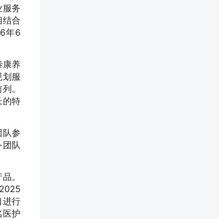
业服务
相结合
6年6
泰康养
规划服
前列。
长的特
团队参
务团队
产品。
025
口进行
名医护