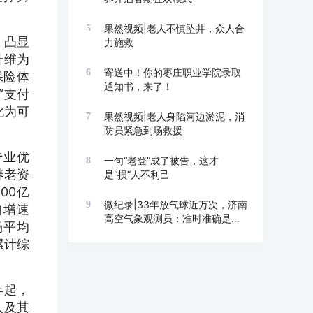
果然视频|老人不慎坠井，众人合
5
，凸显
力施救
升维为
寄送中！你的枣庄职业学院录取
6
保险体
通知书，来了！
“支付
化为可
果然视频|老人身陷河边淤泥，消
7
防员紧急到场救援
专业优
一句“老登”成了被告，这才
8
养老资
是“损”人不利己
00亿
微纪录|33年放气球近万次，济南
9
均增速
高空气象观测员：准时准确是底
场平均
线
累计综
年起，
人及其