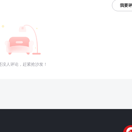
我要
还没人评论，赶紧抢沙发！