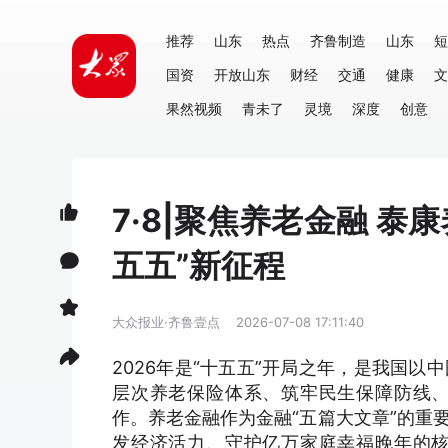
推荐
山东
热点
齐鲁制造
山东
短
国资
开放山东
财经
交通
健康
文
果然视频
青未了
灵境
深度
创意
7·8|聚焦养老金融 
五五”新征程
大众报业·齐鲁壹点
2026-07-08 17:11:40
2026年是“十五五”开局之年，是我国
层次养老保险体系、筑牢民生保障防线
作。养老金融作为金融“五篇大文章”的重
发经济活力、守护亿万家庭幸福晚年的