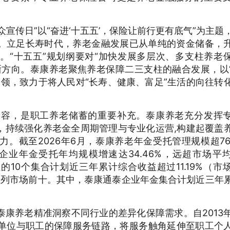
险公众宣传日”以“奋进‘十五五’，保险让前行更有底气”为主题
。立足长寿时代，养老金融发展已从单纯的资金储备，
。“十五五”规划纲要对“加快发展多层次、多支柱养老
晰方向。泰康养老聚焦养老保障二三支柱的融合发展，以
为引领，致力于将人民对“长寿、健康、富足”生活的向往转
内容，是职工养老储蓄的重要补充。泰康养老充分发挥
，持续强化养老金全周期管理与专业化运营,构建起覆盖
。截至2026年6月，泰康养老年金受托管理规模超76
企业年金受托年均规模增速达34.46%，远超市场平
理的10个集合计划近三年累计综合收益超过11.19%（市
位列市场前十。其中，泰康通泰企业年金集合计划近三年
康养老精准洞察不同行业的差异化保障需求。自2013
业单位与职工的保障服务链路，将服务触角延伸至职工个