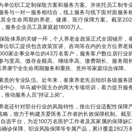
为单位职工定制保险方案和服务方案。并依托员工制专
服务与一对一服务相结合，线上服务与线下面对面服务
其全生命周期的养老、健康、医疗保障方案。截至202
，服务企业员工及家庭超1800万人。
”养老保险体系的关键一环，个人养老金政策正式全国铺开，
业单位职工提供包含政策宣讲、咨询等在内的全方位养老
0000家企事业单位的43万名客户，服务客户数位居行业
参与度高、缴存金额高、继续率高、缴费期长、服务期
医养康宁全生命周期服务和重疾、意外等家庭综合保障。
素质的专业队伍。近年来，泰康养老先后组织各级服务
设中心、毕马威中国主办的两大专项培训，着力提升服
力，推动服务人员“持证上岗”。
养老还针对部分行业的风险特性，推出行业适配性保障
略，致力于构建关爱医务工作者的长效保障机制。截至2
利自选平台，为近100万名医护工作者及其家属的保障缺
确诊保障、职业风险保障等专属产品，累计覆盖282万