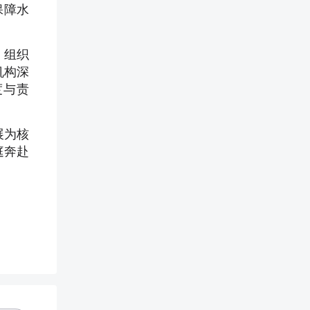
保障水
，组织
机构深
度与责
展为核
庭奔赴