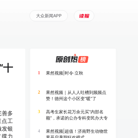
大众新闻APP
“十
果然视频|时令·立秋
1
果然视频｜从人人吐槽到频频点
2
赞！德州这个小区变“暖”了
高考生家长花万余元买“内部名
3
完善多
额”，承诺的公办专科变民办大专
重点工
激发银
果然视频|超值！济南野生动物世
4
支撑力
界开启暑期狂欢模式