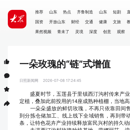
推荐
山东
热点
齐鲁制造
山东
短剧
国资
开放山东
财经
交通
健康
文旅
果然视频
青未了
灵境
深度
创意
观察
一朵玫瑰的“链”式增值
日照新闻网
2026-07-08 17:24:45
盛夏时节，五莲县于里镇西汀沟村传来产业新
定植，叠加此前投用的14座成熟种植棚，当地
一朵朵盛放的鲜切玫瑰，不再只依靠田间售
到分拣仓储加工、线上线下全域销售，再到带
条，让特色花卉产业持续释放富民兴村的持久动
走进西汀沟村玫瑰种植基地，蒙娜丽莎、浪漫