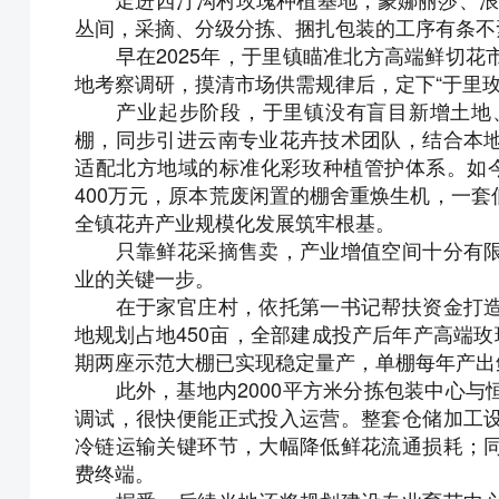
丛间，采摘、分级分拣、捆扎包装的工序有条不
早在2025年，于里镇瞄准北方高端鲜切花
地考察调研，摸清市场供需规律后，定下“于里
产业起步阶段，于里镇没有盲目新增土地、
棚，同步引进云南专业花卉技术团队，结合本
适配北方地域的标准化彩玫种植管护体系。如
400万元，原本荒废闲置的棚舍重焕生机，一
全镇花卉产业规模化发展筑牢根基。
只靠鲜花采摘售卖，产业增值空间十分有限
业的关键一步。
在于家官庄村，依托第一书记帮扶资金打造
地规划占地450亩，全部建成投产后年产高端玫
期两座示范大棚已实现稳定量产，单棚每年产出鲜
此外，基地内2000平方米分拣包装中心与
调试，很快便能正式投入运营。整套仓储加工
冷链运输关键环节，大幅降低鲜花流通损耗；
费终端。