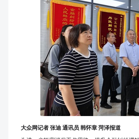
大众网记者 张迪 通讯员 韩怀章 菏泽报道