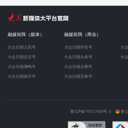
融媒矩阵（媒体）
融媒矩阵（商业）
大众日报人民号
大众日报抖音号
大
大众日报北京号
大众日报头条号
大
大众日报潮鸣号
大众日报企鹅号
大众日报南方号
大众日报百家号
鲁ICP备11011784号-3
鲁公网