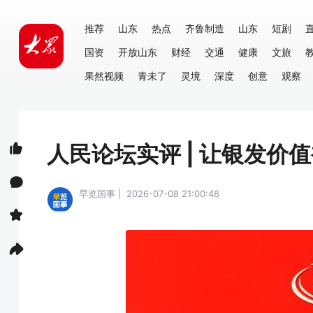
推荐
山东
热点
齐鲁制造
山东
短剧
国资
开放山东
财经
交通
健康
文旅
果然视频
青未了
灵境
深度
创意
观察
人民论坛实评 | 让银发价
早览国事 | 2026-07-08 21:00:48