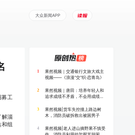
大众新闻APP
名
果然视频｜交通银行文旅大戏主
1
视频——《浪漫“交”织·恋青岛》
果然视频｜唐田：培养年轻人和
2
追求成绩不矛盾，不会用成绩换
招募工
成长
果然视频|货车失控撞上路边树
3
木，消防员破拆救出被困男子
了解淄
达和组
果然视频|老人进山摘野果不慎受
4
伤，消防员利用担架帮其脱困