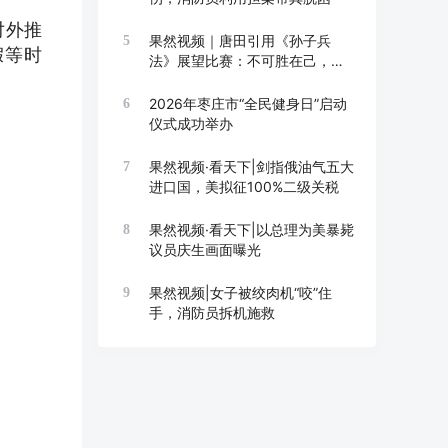
对外推
果然视频｜唐田引用《孙子兵
5
假等时
法》展望比赛：不可胜在己，可
胜在敌
2026年枣庄市“全民健身日”启动
6
仪式成功举办
果然视频·看天下|剑指俄油气五大
7
进口国，美拟征100%二级关税
果然视频·看天下|以总理为美暴毙
8
议员庆生画面曝光
果然视频|女子被绞肉机“咬”住
9
手，消防员拆机施救