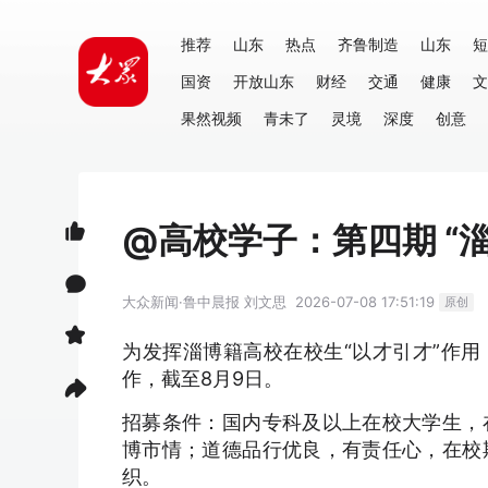
推荐
山东
热点
齐鲁制造
山东
短
国资
开放山东
财经
交通
健康
文
果然视频
青未了
灵境
深度
创意
@高校学子：第四期 “
大众新闻·鲁中晨报
刘文思
2026-07-08 17:51:19
原创
为发挥淄博籍高校在校生“以才引才”作用
作，截至8月9日。
招募条件：国内专科及以上在校大学生，
博市情；道德品行优良，有责任心，在校
织。