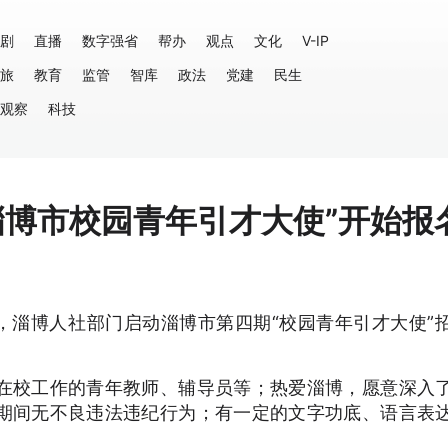
剧
直播
数字强省
帮办
观点
文化
V-IP
旅
教育
监管
智库
政法
党建
民生
观察
科技
淄博市校园青年引才大使”开始报
，淄博人社部门启动淄博市第四期“校园青年引才大使”
在校工作的青年教师、辅导员等；热爱淄博，愿意深入
期间无不良违法违纪行为；有一定的文字功底、语言表