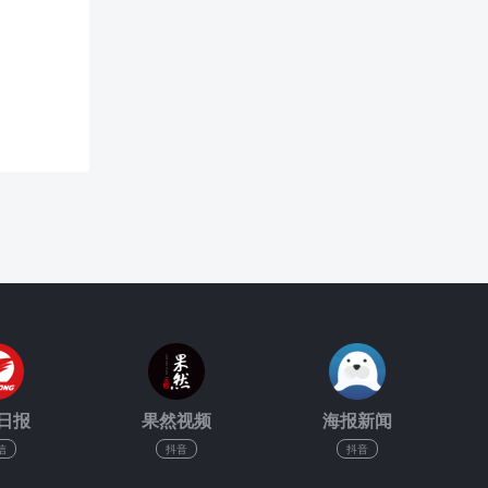
日报
果然视频
海报新闻
信
抖音
抖音