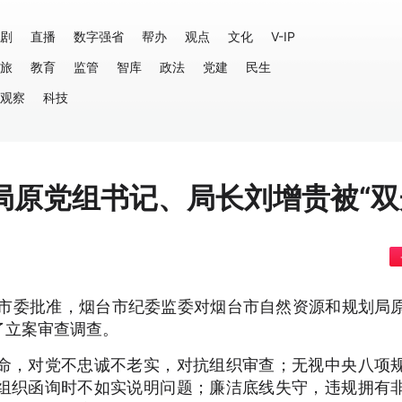
剧
直播
数字强省
帮办
观点
文化
V-IP
旅
教育
监管
智库
政法
党建
民生
观察
科技
局原党组书记、局长刘增贵被“双
台市委批准，烟台市纪委监委对烟台市自然资源和规划局
了立案审查调查。
命，对党不忠诚不老实，对抗组织审查；无视中央八项
组织函询时不如实说明问题；廉洁底线失守，违规拥有