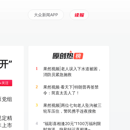
大众新闻APP
开”
果然视频|老人误入下水道被困，
1
消防员紧急施救
果然视频·看天下|特朗普再签禁
2
令：简直太丢人了！
原党组
果然视频|两位七旬老人坠沟被三
3
轮车压住，警民携手连夜搜救
规定精
“福彩喜相逢20元”1100万福利限
4
非上市
时放送，快和好运喜相逢~