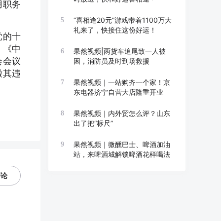
用职务
“喜相逢20元”游戏带着1100万大
5
礼来了，快接住这份好运！
党的十
》《中
果然视频|两货车追尾致一人被
6
会会议
困，消防员及时到场救援
缴其违
果然视频｜一站购齐一个家！京
7
东电器济宁自营大店隆重开业
果然视频｜内外贸怎么评？山东
8
出了把“标尺”
果然视频｜微醺巴士、啤酒加油
9
站，来啤酒城解锁啤酒花样喝法
评论