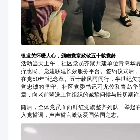
银发关怀暖人心，颁赠党章致敬五十载党龄
活动当天上午，社区党员齐聚共建单位青岛华
疗惠民、党建联建长效服务平台。签约仪式后，
在党50年”纪念章。五十载风雨同行，半世纪
党忠诚的坚守。社区党委书记刁尤佼和青岛华
章，向老前辈送上党组织的诚挚问候与殷切期许
随后，全体党员面向鲜红党旗整齐列队、举起
入党誓词，声声誓言激荡爱国荣国之志。