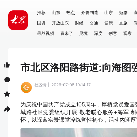
推荐
山东
热点
齐鲁制造
山东
短剧
国资
开放山东
财经
交通
健康
文旅
果然视频
青未了
灵境
深度
创意
观察
市北区洛阳路街道:向海图
社区情 | 2026-07-08 19:14:17
为庆祝中国共产党成立105周年，厚植党员爱
城路社区党委组织开展“敬老暖心服务+海军博
怀，以深蓝实景课堂淬炼党性初心，活动内涵厚