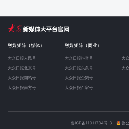
融媒矩阵（媒体）
融媒矩阵（商业）
大众日报人民号
大众日报抖音号
大
大众日报北京号
大众日报头条号
大
大众日报潮鸣号
大众日报企鹅号
大众日报南方号
大众日报百家号
鲁ICP备11011784号-3
鲁公网