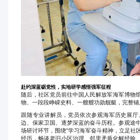
赴约深蓝砺党性，实地研学感悟强军征程
随后，社区党员前往中国人民解放军海军博物
物、一段段峥嵘史料、一艘艘功勋舰艇，完整铺
跟随专业讲解员，党员依次参观海军历史展厅
边、保家卫国、逐梦深蓝的奋斗历程。参观途
场研讨环节，围绕“学习海军奋斗精神，立足社
经历，畅谈老旧小区治理、邻里矛盾化解经验