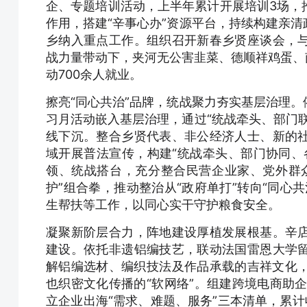
企、专题培训活动，上半年累计开展培训3场，
作用，搭建“辛事心办”资源平台，持续构建亲
乡纳入重点工作。组织召开新春乡贤座谈会，
战力量带动下，夹河无公害韭菜、德顺祥鸡蛋、南
动700余人就业。
擦亮“同心共治”品牌，统战聚力夯实基层治理
习月活动嵌入基层治理，通过“统战牵头、部门
线下沉。整合乡贤代表、非公经济人士、新的
域开展普法宣传，构建“统战牵头、部门协同、
领、统战搭台，充分整合民营企业家、党外群
护”组合拳，推动整治从“政府单打”转向“同心
生帮扶等工作，以同心实干守护粮食安全。
凝聚新阶层合力，阵地建设厚植发展根基。辛
建设。依托非遗铝编技艺，联动法国雷恩大学
解铝编选材、编织技法及作品承载的吉祥文化，
也织密文化传播的“软网络”。组建跨境电商助
立企业出海“需求、难题、服务”三本清单，累计