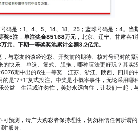
号码是：1、4、5、14、18、25；蓝球号码是：4。
当
等奖
6
注
，
单注奖金851.68万元，
北京、辽宁、甘肃各1
13万元。
下期一等奖奖池累计金额3.2亿元。
意，与彩友的谈经论彩、开奖前的期待、核对号码时的紧
带来的快乐。单选、复式、胆拖，哪种玩法更好玩？其实
26076期中出的6注一等奖，江苏、浙江、陕西、四川的
的是“7+1”复式投注。中奖是小概率事件，无论采用哪
乐公益。生活或许匆忙，美好永远向往，让我们一起，
不可预测，请广大购彩者保持理性，切勿相信任何所谓的
测”服务。