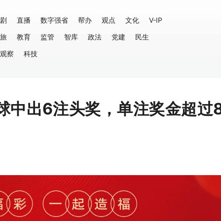
剧
直播
数字强省
帮办
观点
文化
V-IP
旅
教育
监管
智库
政法
党建
民生
观察
科技
球中出6注头奖，单注奖金超过8