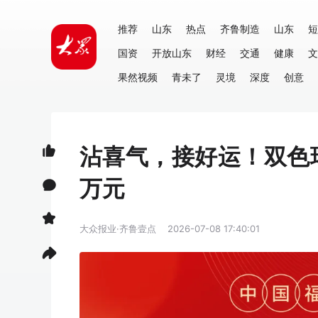
推荐
山东
热点
齐鲁制造
山东
短
国资
开放山东
财经
交通
健康
文
果然视频
青未了
灵境
深度
创意
沾喜气，接好运！双色
万元
大众报业·齐鲁壹点
2026-07-08 17:40:01