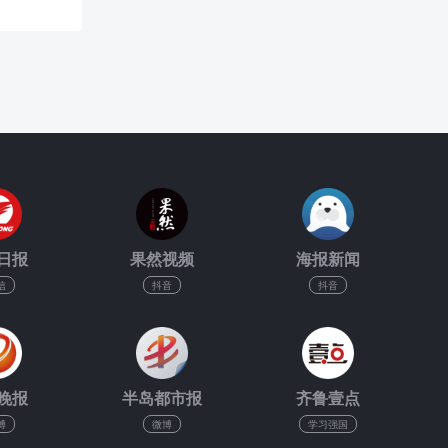
日报
果然视频
海报新闻
信
抖音
抖音
晚报
半岛都市报
齐鲁壹点
博
微博
学习强国