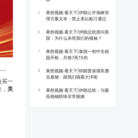
果然视频·看天下|伊朗公开海峡管
5
理方案文本：禁止美以船只通过
果然视频·看天下|伊朗总统质问美
6
国：为什么杀死我们的领袖？
果然视频·看天下|泰国一初中生校
7
园开枪，共致7死15伤
……
果然视频·看天下|特朗普谈俄军袭
8
击基辅：跟我们隔着大洋呢
妨买一
差，
关
果然视频·看天下|伊朗总统：与最
9
高领袖联络非常困难