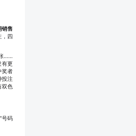
期销售
注，四
张……
没有更
中奖者
种投注
与双色
“号码