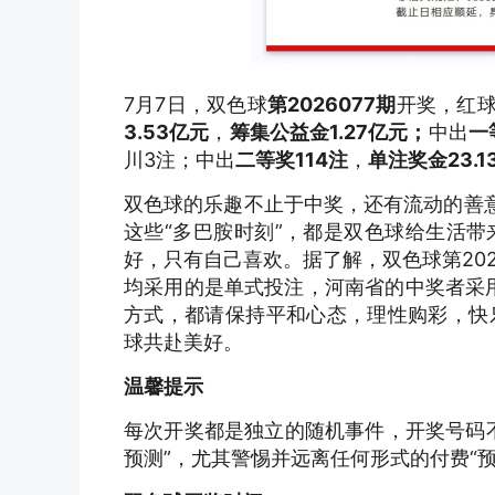
7月7日，双色球
第2026077期
开奖，红球
3.53亿元
，
筹集公益金1.27亿元；
中出
一
川3注；中出
二等奖114注
，
单注奖金23.
双色球的乐趣不止于中奖，还有流动的善
这些“多巴胺时刻”，都是双色球给生活
好，只有自己喜欢。据了解，双色球第20
均采用的是单式投注，河南省的中奖者采用
方式，都请保持平和心态，理性购彩，快
球共赴美好。
温馨提示
每次开奖都是独立的随机事件，开奖号码
预测”，尤其警惕并远离任何形式的付费“预