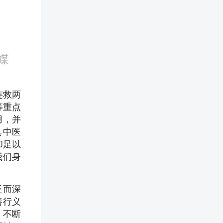
连救两
等重点
用，并
县中医
却足以
我们身
泛而深
善行义
，不断