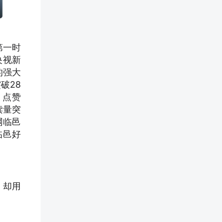
第一时
央视新
的强大
破28
、点赞
读量突
网临邑
临邑好
，却用
。