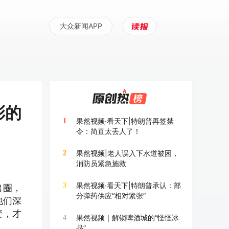
大众新闻APP
彩的
果然视频·看天下|特朗普再签禁
1
令：简直太丢人了！
果然视频|老人误入下水道被困，
2
消防员紧急施救
果然视频·看天下|特朗普承认：部
3
出圈，
分弹药供应“相对紧张”
他们深
变，才
果然视频｜解锁啤酒城的“怪怪冰
4
品”