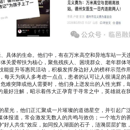
活、具体的生命。他们中，有在万米高空和异地车站一天
群体关爱帮扶为核心，聚焦残疾人、困境群众、老年群体
技能提升等惠民活动，积极发挥身边好人的榜样示范作
年，每天为病人多考虑一点点，患者的认可让人很满足的
当危难突降或他人需要时，他们身上迸发出的人性光辉，
”的最好注解，昭示着伟大正孕育于寻常之中，英雄就在
立的星光，他们正汇聚成一片璀璨的道德星空，并引起广
经媒体报道，常会激发无数人的共鸣与效仿；一个地方的
“好人共生”效应，如同投入湖面的石子，涟漪层层扩散