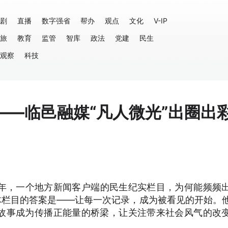
剧
直播
数字强省
帮办
观点
文化
V-IP
旅
教育
监管
智库
政法
党建
民生
观察
科技
——临邑融媒“凡人微光”出圈出
年，一个地方新闻客户端的民生纪实栏目，为何能频频
体栏目的答案是——让每一次记录，成为被看见的开始。
故事成为传播正能量的桥梁，让关注带来社会风气的改