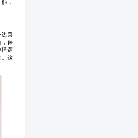
可触，
身边善
面，保
传播逻
论。这