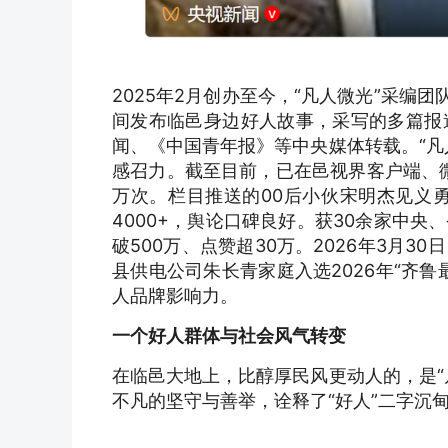
2025年2月创办至今，“凡人微光”采编
间发布临邑身边好人故事，采写的多篇报
闻、《中国青年报》等中央媒体转载。“凡
感召力。截至目前，已在邑视界客户端、微
万次。栏目推送的00后小伙宋明杰见义勇
4000+，舆论口碑良好。获30余家中
破500万、点赞超30万。2026年3月
县供电公司朱长青家庭入选2026年“齐
人品牌影响力。
一个好人群体与社会风气转变
在临邑大地上，比醇厚民风更动人的，是“
不凡的坚守与善举，诠释了“好人”二字沉