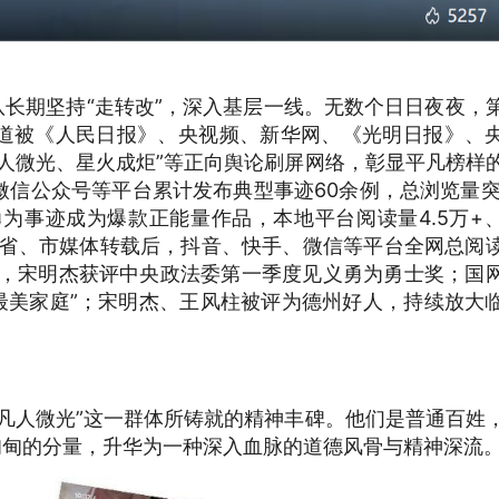
团队长期坚持“走转改”，深入基层一线。无数个日日夜夜，
道被《人民日报》、央视频、新华网、《光明日报》、
人微光、星火成炬”等正向舆论刷屏网络，彰显平凡榜样
信公众号等平台累计发布典型事迹60余例，总浏览量突
为事迹成为爆款正能量作品，本地平台阅读量4.5万+
央、省、市媒体转载后，抖音、快手、微信等平台全网总阅
30日，宋明杰获评中央政法委第一季度见义勇为勇士奖；国
鲁最美家庭”；宋明杰、王风柱被评为德州好人，持续放大
凡人微光”这一群体所铸就的精神丰碑。他们是普通百姓
甸甸的分量，升华为一种深入血脉的道德风骨与精神深流