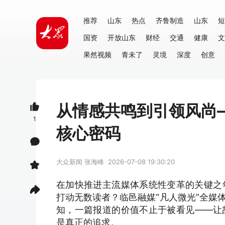
推荐
山东
热点
齐鲁制造
山东
短
国资
开放山东
财经
交通
健康
文
果然视频
青未了
灵境
深度
创意
从情感共鸣到引领风尚
1
核心密码
大众新闻
张海峰
2026-07-08 19:30:20
在加快推进主流媒体系统性变革的关键之
打动无数读者？临邑融媒“凡人微光”全媒
知，一篇报道的价值不止于被看见——让
是真正的追求。