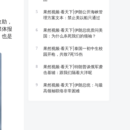
果然视频·看天下|伊朗公开海峡管
5
理方案文本：禁止美以船只通过
救助，
媒体报
果然视频·看天下|伊朗总统质问美
6
，也是
国：为什么杀死我们的领袖？
果然视频·看天下|泰国一初中生校
7
园开枪，共致7死15伤
果然视频·看天下|特朗普谈俄军袭
8
击基辅：跟我们隔着大洋呢
果然视频·看天下|伊朗总统：与最
9
高领袖联络非常困难