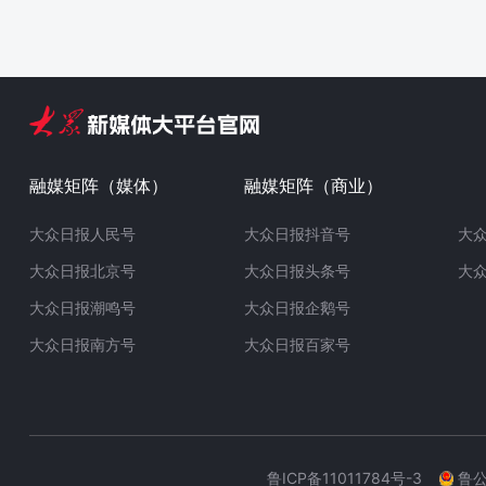
融媒矩阵（媒体）
融媒矩阵（商业）
大众日报人民号
大众日报抖音号
大
大众日报北京号
大众日报头条号
大
大众日报潮鸣号
大众日报企鹅号
大众日报南方号
大众日报百家号
鲁ICP备11011784号-3
鲁公网