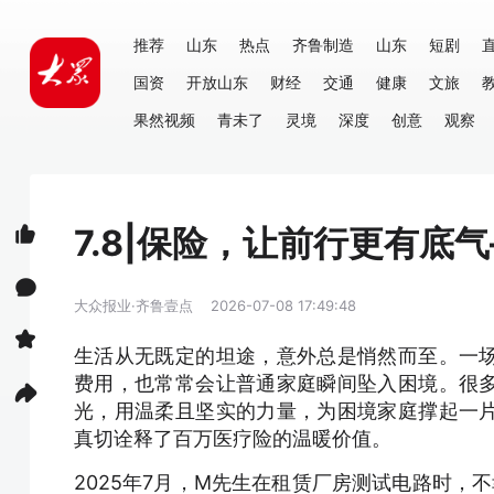
推荐
山东
热点
齐鲁制造
山东
短剧
国资
开放山东
财经
交通
健康
文旅
果然视频
青未了
灵境
深度
创意
观察
7.8|保险，让前行更有
大众报业·齐鲁壹点
2026-07-08 17:49:48
生活从无既定的坦途，意外总是悄然而至。一
费用，也常常会让普通家庭瞬间坠入困境。很
光，用温柔且坚实的力量，为困境家庭撑起一
真切诠释了百万医疗险的温暖价值。
2025年7月，M先生在租赁厂房测试电路时，