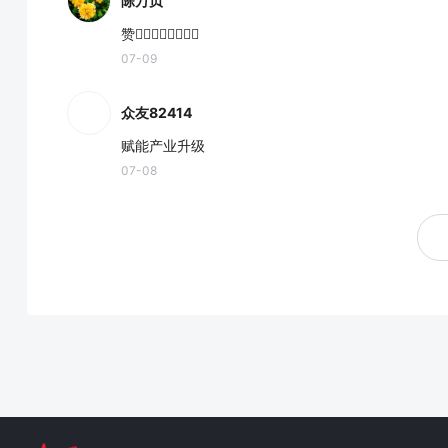
陈万贞
赞👍🏻👍🏻👍🏻👍🏻
07-09
众友82414
赋能产业升级
07-08