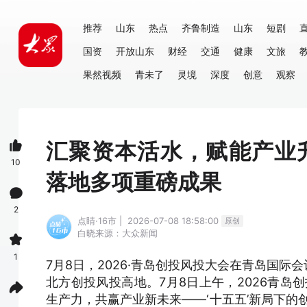
推荐
山东
热点
齐鲁制造
山东
短剧
国资
开放山东
财经
交通
健康
文旅
果然视频
青未了
灵境
深度
创意
观察
汇聚资本活水，赋能产业升
10
落地多项重磅成果
2
点睛·16市 | 2026-07-08 18:58:00
原创
白晓
来源：大众新闻
1
7月8日，2026·青岛创投风投大会在青岛国
北方创投风投高地。7月8日上午，2026青岛
生产力，共赢产业新未来——‘十五五’新局下的