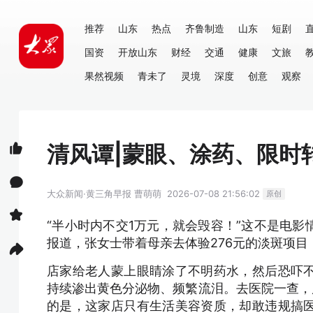
推荐
山东
热点
齐鲁制造
山东
短剧
国资
开放山东
财经
交通
健康
文旅
果然视频
青未了
灵境
深度
创意
观察
清风谭|蒙眼、涂药、限时
大众新闻·黄三角早报
曹萌萌
2026-07-08 21:56:02
原创
“半小时内不交1万元，就会毁容！”这不是电
报道，张女士带着母亲去体验276元的淡斑项
店家给老人蒙上眼睛涂了不明药水，然后恐吓
持续渗出黄色分泌物、频繁流泪。去医院一查，
的是，这家店只有生活美容资质，却敢违规搞