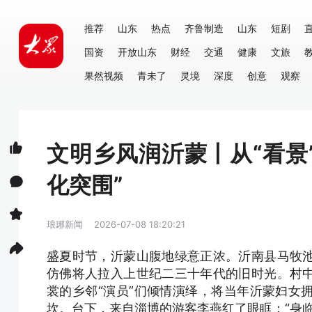
推荐
山东
热点
齐鲁制造
山东
短剧
国资
开放山东
财经
交通
健康
文旅
果然视频
青未了
灵境
深度
创意
观察
文明乡风润沂蒙丨从“看景
化突围”
琅琊新闻
2026-07-08 18:20:21
盛夏时节，沂蒙山腹地绿意正浓。沂南县马牧
仿佛将人拉入上世纪二三十年代的旧时光。村
裳的乡邻“演员”们倾情演绎，将当年沂蒙妇女
坎。台下，来自淄博的游客李燕红了眼眶：“身