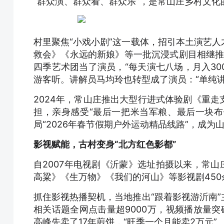
“群众演、群众看、群众乐”，是常山庄乡村文化
村里聚焦“小戏小剧”这一载体，招引本土演艺
救会》《永远的新娘》等一批沉浸式剧目相继推出
四季艺术团当了演员，“每天演七八场，月入30
游客听。讲解员马均玲也转型成了演员：“单纯
2024年，常山庄推出大型行进式体验剧《重
担，亲身感受“最后一把米当军粮、最后一块布
局“2026年春节假期户外运动精品线路”，成
影视赋能，古村变身“北方红色影都”
自2007年电视剧《沂蒙》选址拍摄以来，常山
高粱》《生万物》《我们的河山》等影视剧450
抓住影视热播契机，当地推出“跟着影视游沂南
相关话题全网点击量超9000万，视频播放量
高峰先卖了17年煎饼，“旺季一个月能卖2万元”