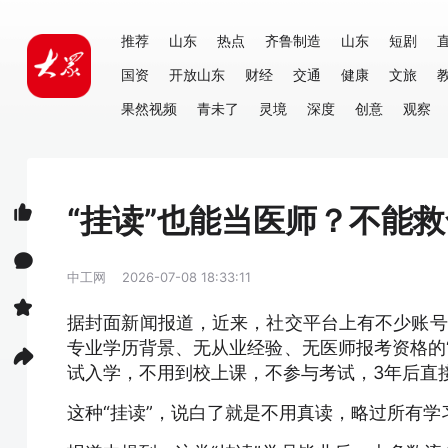
推荐
山东
热点
齐鲁制造
山东
短剧
国资
开放山东
财经
交通
健康
文旅
果然视频
青未了
灵境
深度
创意
观察
“挂读”也能当医师？不能
中工网
2026-07-08 18:33:11
据封面新闻报道，近来，社交平台上有不少账号公
专业学历背景、无从业经验、无医师报考资格的
试入学，不用到校上课，不参与考试，3年后直
这种“挂读”，说白了就是不用真读，略过所有